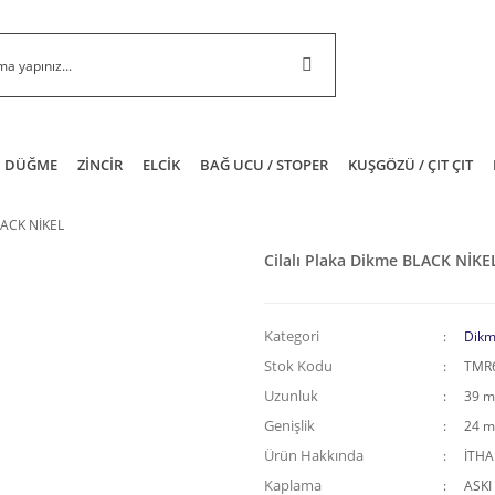
DÜĞME
ZİNCİR
ELCİK
BAĞ UCU / STOPER
KUŞGÖZÜ / ÇIT ÇIT
LACK NİKEL
Cilalı Plaka Dikme BLACK NİKE
Kategori
Dikm
Stok Kodu
TMR
Uzunluk
39 
Genişlik
24 
Ürün Hakkında
İTH
Kaplama
ASKI