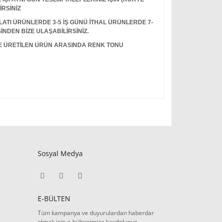
İRSİNİZ
I ÜRÜNLERDE 3-5 İŞ GÜNÜ İTHAL ÜRÜNLERDE 7-
İNDEN BİZE ULAŞABİLİRSİNİZ.
LE ÜRETİLEN ÜRÜN ARASINDA RENK TONU
Sosyal Medya
E-BÜLTEN
Tüm kampanya ve duyurulardan haberdar
olmak için e-bültenimize kaydolunuz.