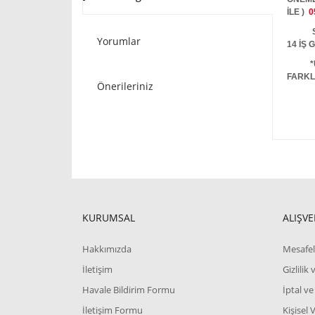
İLE )
0
STOKT
Yorumlar
14 İŞ
*
FARKL
Önerileriniz
KURUMSAL
ALIŞVE
Hakkımızda
Mesafel
İletişim
Gizlilik
Havale Bildirim Formu
İptal ve
İletişim Formu
Kişisel 