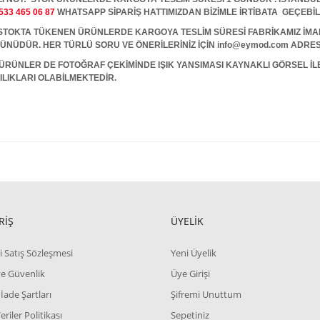
533 465 06 87
WHATSAPP SİPARİŞ HATTIMIZDAN BİZİMLE İRTİBATA GEÇEBİL
A TÜKENEN ÜRÜNLERDE KARGOYA TESLİM SÜRESİ FABRİKAMIZ İMALAT
 GÜNÜDÜR. HER TÜRLÜ SORU VE ÖNERİLERİNİZ İÇİN info@eymod.com ADRES
ÜRÜNLER DE FOTOĞRAF ÇEKİMİNDE IŞIK YANSIMASI KAYNAKLI GÖRSEL İ
ILIKLARI OLABİLMEKTEDİR.
RİŞ
ÜYELİK
i Satış Sözleşmesi
Yeni Üyelik
 ve Güvenlik
Üye Girişi
 İade Şartları
Şifremi Unuttum
Veriler Politikası
Sepetiniz