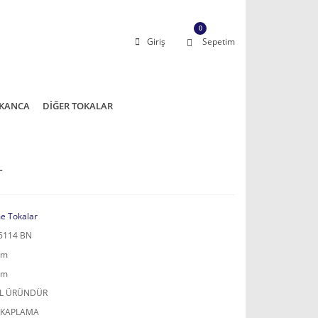
0
Giriş
Sepetim
KANCA
DİĞER TOKALAR
L
e Tokalar
6114 BN
mm
mm
AL ÜRÜNDÜR
 KAPLAMA