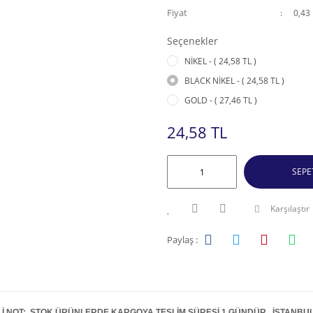
Fiyat
0,43
Seçenekler
NİKEL - ( 24,58 TL )
BLACK NİKEL - ( 24,58 TL )
GOLD - ( 27,46 TL )
24,58 TL
SEPE
Karşılaştır
Paylaş :
İ NOT: STOK ÜRÜNLERDE KARGOYA TESLİM SÜRESİ 1 GÜNDÜR . İSTANBUL İ