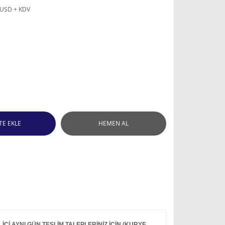
 USD + KDV
TE EKLE
HEMEN AL
Çİ AYNI GÜN TESLİM TALEPLERİNİZ İÇİN (KURYE