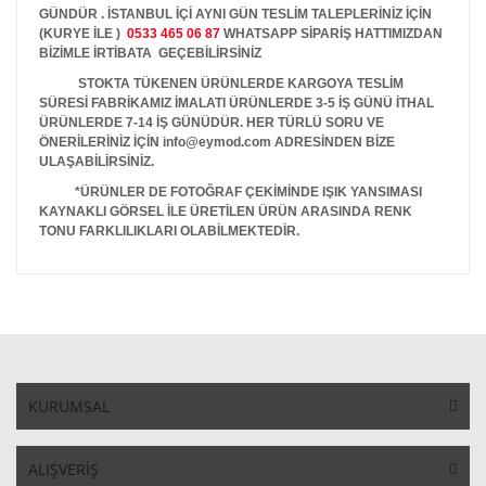
GÜNDÜR . İSTANBUL İÇİ AYNI GÜN TESLİM TALEPLERİNİZ İÇİN
(KURYE İLE )
0533 465 06 87
WHATSAPP SİPARİŞ HATTIMIZDAN
BİZİMLE İRTİBATA GEÇEBİLİRSİNİZ
STOKTA TÜKENEN ÜRÜNLERDE KARGOYA TESLİM
SÜRESİ FABRİKAMIZ İMALATI ÜRÜNLERDE 3-5 İŞ GÜNÜ İTHAL
ÜRÜNLERDE 7-14 İŞ GÜNÜDÜR. HER TÜRLÜ SORU VE
ÖNERİLERİNİZ İÇİN info@eymod.com ADRESİNDEN BİZE
ULAŞABİLİRSİNİZ.
*ÜRÜNLER DE FOTOĞRAF ÇEKİMİNDE IŞIK YANSIMASI
KAYNAKLI GÖRSEL İLE ÜRETİLEN ÜRÜN ARASINDA RENK
TONU FARKLILIKLARI OLABİLMEKTEDİR.
KURUMSAL
ALIŞVERİŞ