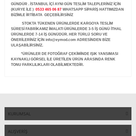
GÜNDÜR . İSTANBUL İÇİ AYNI GÜN TESLİM TALEPLERİNİZ İÇİN
(KURYE İLE )
0533 465 06 87
WHATSAPP SİPARİŞ HATTIMIZDAN
BİZİMLE İRTİBATA GEÇEBİLİRSİNİZ
STOKTA TÜKENEN ÜRÜNLERDE KARGOYA TESLİM
SÜRESİ FABRİKAMIZ İMALATI ÜRÜNLERDE 3-5 İŞ GÜNÜ İTHAL
ÜRÜNLERDE 7-14 İŞ GÜNÜDÜR. HER TÜRLÜ SORU VE
ÖNERİLERİNİZ İÇİN info@eymod.com ADRESİNDEN BİZE
ULAŞABİLİRSİNİZ.
*ÜRÜNLER DE FOTOĞRAF ÇEKİMİNDE IŞIK YANSIMASI
KAYNAKLI GÖRSEL İLE ÜRETİLEN ÜRÜN ARASINDA RENK
TONU FARKLILIKLARI OLABİLMEKTEDİR.
KURUMSAL
ALIŞVERİŞ