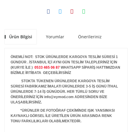
Ürün Bilgisi
Yorumlar
Önerileriniz
ÖNEMLİ NOT: STOK ÜRÜNLERDE KARGOYA TESLİM SÜRESİ 1
GÜNDÜR . İSTANBUL İÇİ AYNI GÜN TESLİM TALEPLERİNİZ İÇİN
(KURYE İLE )
0533 465 06 87
WHATSAPP SİPARİŞ HATTIMIZDAN
BİZİMLE İRTİBATA GEÇEBİLİRSİNİZ
STOKTA TÜKENEN ÜRÜNLERDE KARGOYA TESLİM
SÜRESİ FABRİKAMIZ İMALATI ÜRÜNLERDE 3-5 İŞ GÜNÜ İTHAL
ÜRÜNLERDE 7-14 İŞ GÜNÜDÜR. HER TÜRLÜ SORU VE
ÖNERİLERİNİZ İÇİN info@eymod.com ADRESİNDEN BİZE
ULAŞABİLİRSİNİZ.
*ÜRÜNLER DE FOTOĞRAF ÇEKİMİNDE IŞIK YANSIMASI
KAYNAKLI GÖRSEL İLE ÜRETİLEN ÜRÜN ARASINDA RENK
TONU FARKLILIKLARI OLABİLMEKTEDİR.