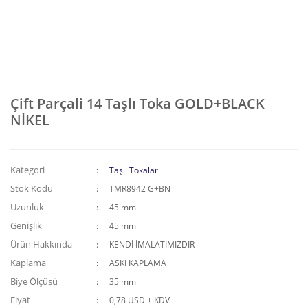
Çift Parçali 14 Taşlı Toka GOLD+BLACK
NİKEL
Kategori
Taşlı Tokalar
Stok Kodu
TMR8942 G+BN
Uzunluk
45 mm
Genişlik
45 mm
Ürün Hakkında
KENDİ İMALATIMIZDIR
Kaplama
ASKI KAPLAMA
Biye Ölçüsü
35 mm
Fiyat
0,78 USD + KDV