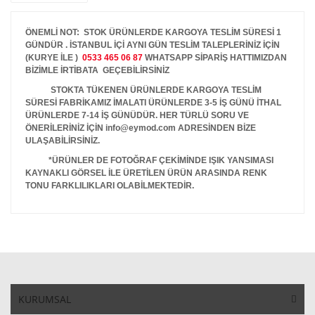
ÖNEMLİ NOT: STOK ÜRÜNLERDE KARGOYA TESLİM SÜRESİ 1
GÜNDÜR . İSTANBUL İÇİ AYNI GÜN TESLİM TALEPLERİNİZ İÇİN
(KURYE İLE )
0533 465 06 87
WHATSAPP SİPARİŞ HATTIMIZDAN
BİZİMLE İRTİBATA GEÇEBİLİRSİNİZ
STOKTA TÜKENEN ÜRÜNLERDE KARGOYA TESLİM
SÜRESİ FABRİKAMIZ İMALATI ÜRÜNLERDE 3-5 İŞ GÜNÜ İTHAL
ÜRÜNLERDE 7-14 İŞ GÜNÜDÜR. HER TÜRLÜ SORU VE
ÖNERİLERİNİZ İÇİN info@eymod.com ADRESİNDEN BİZE
ULAŞABİLİRSİNİZ.
*ÜRÜNLER DE FOTOĞRAF ÇEKİMİNDE IŞIK YANSIMASI
KAYNAKLI GÖRSEL İLE ÜRETİLEN ÜRÜN ARASINDA RENK
TONU FARKLILIKLARI OLABİLMEKTEDİR.
KURUMSAL