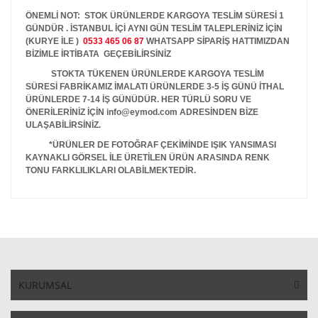
ÖNEMLİ NOT: STOK ÜRÜNLERDE KARGOYA TESLİM SÜRESİ 1
GÜNDÜR . İSTANBUL İÇİ AYNI GÜN TESLİM TALEPLERİNİZ İÇİN
(KURYE İLE )
0533 465 06 87
WHATSAPP SİPARİŞ HATTIMIZDAN
BİZİMLE İRTİBATA GEÇEBİLİRSİNİZ
STOKTA TÜKENEN ÜRÜNLERDE KARGOYA TESLİM
SÜRESİ FABRİKAMIZ İMALATI ÜRÜNLERDE 3-5 İŞ GÜNÜ İTHAL
ÜRÜNLERDE 7-14 İŞ GÜNÜDÜR. HER TÜRLÜ SORU VE
ÖNERİLERİNİZ İÇİN info@eymod.com ADRESİNDEN BİZE
ULAŞABİLİRSİNİZ.
*ÜRÜNLER DE FOTOĞRAF ÇEKİMİNDE IŞIK YANSIMASI
KAYNAKLI GÖRSEL İLE ÜRETİLEN ÜRÜN ARASINDA RENK
TONU FARKLILIKLARI OLABİLMEKTEDİR.
KURUMSAL