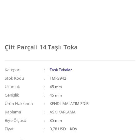
Çift Parçali 14 Taşlı Toka
Kategori
Taşlı Tokalar
Stok Kodu
TMR8942
Uzunluk
45 mm
Genişlik
45 mm
Ürün Hakkında
KENDİ İMALATIMIZDIR
Kaplama
ASKI KAPLAMA
Biye Ölçüsü
35 mm
Fiyat
0,78 USD + KDV