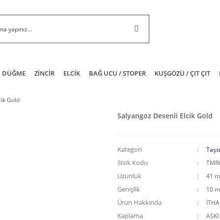
DÜĞME
ZİNCİR
ELCİK
BAĞ UCU / STOPER
KUŞGÖZÜ / ÇIT ÇIT
cik Gold
Salyangoz Desenli Elcik Gold
Kategori
Taşsı
Stok Kodu
TMR
Uzunluk
41 
Genişlik
10 
Ürün Hakkında
İTH
Kaplama
ASKI