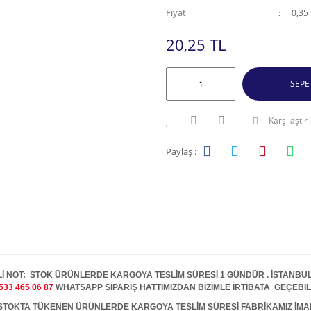
Fiyat
0,35
20,25 TL
SEPE
Karşılaştır
Paylaş :
İ NOT: STOK ÜRÜNLERDE KARGOYA TESLİM SÜRESİ 1 GÜNDÜR . İSTANBUL İ
533 465 06 87
WHATSAPP SİPARİŞ HATTIMIZDAN BİZİMLE İRTİBATA GEÇEBİL
A TÜKENEN ÜRÜNLERDE KARGOYA TESLİM SÜRESİ FABRİKAMIZ İMALAT