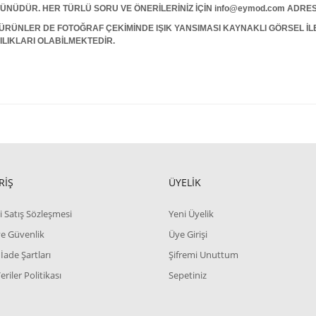
 GÜNÜDÜR. HER TÜRLÜ SORU VE ÖNERİLERİNİZ İÇİN info@eymod.com ADRES
ÜRÜNLER DE FOTOĞRAF ÇEKİMİNDE IŞIK YANSIMASI KAYNAKLI GÖRSEL İ
ILIKLARI OLABİLMEKTEDİR.
RİŞ
ÜYELİK
i Satış Sözleşmesi
Yeni Üyelik
 ve Güvenlik
Üye Girişi
 İade Şartları
Şifremi Unuttum
Veriler Politikası
Sepetiniz