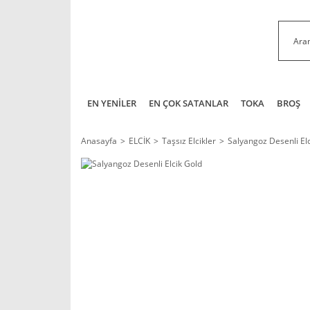
EN YENİLER
EN ÇOK SATANLAR
TOKA
BROŞ
Anasayfa
ELCİK
Taşsız Elcikler
Salyangoz Desenli El