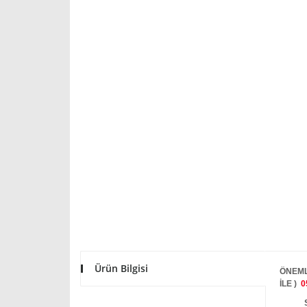
Ürün Bilgisi
ÖNEML
İLE )
0
STOKT