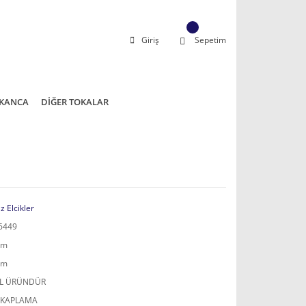
Giriş
Sepetim
KANCA
DİĞER TOKALAR
z Elcikler
6449
mm
mm
AL ÜRÜNDÜR
 KAPLAMA