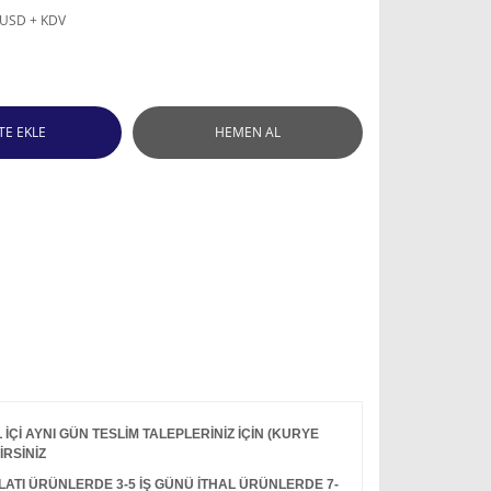
 USD + KDV
TE EKLE
HEMEN AL
Çİ AYNI GÜN TESLİM TALEPLERİNİZ İÇİN (KURYE
İRSİNİZ
I ÜRÜNLERDE 3-5 İŞ GÜNÜ İTHAL ÜRÜNLERDE 7-