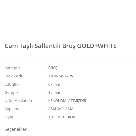
Cam Taşlı Sallantılı Broş GOLD+WHITE
Kategori
BROŞ
Stok Kodu
TMR6746 G+W
Uzunluk
67 mm
Genişlik
35 mm
Ürün Hakkında
KENDİ İMALATIMIZDIR
Kaplama
ASKI KAPLAMA
Fiyat
1,13 USD + KDV
Seçenekler