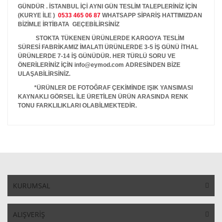
GÜNDÜR . İSTANBUL İÇİ AYNI GÜN TESLİM TALEPLERİNİZ İÇİN
(KURYE İLE )
0533 465 06 87
WHATSAPP SİPARİŞ HATTIMIZDAN
BİZİMLE İRTİBATA GEÇEBİLİRSİNİZ
STOKTA TÜKENEN ÜRÜNLERDE KARGOYA TESLİM
SÜRESİ FABRİKAMIZ İMALATI ÜRÜNLERDE 3-5 İŞ GÜNÜ İTHAL
ÜRÜNLERDE 7-14 İŞ GÜNÜDÜR. HER TÜRLÜ SORU VE
ÖNERİLERİNİZ İÇİN info@eymod.com ADRESİNDEN BİZE
ULAŞABİLİRSİNİZ.
*ÜRÜNLER DE FOTOĞRAF ÇEKİMİNDE IŞIK YANSIMASI
KAYNAKLI GÖRSEL İLE ÜRETİLEN ÜRÜN ARASINDA RENK
TONU FARKLILIKLARI OLABİLMEKTEDİR.
KURUMSAL
ALIŞVERİŞ