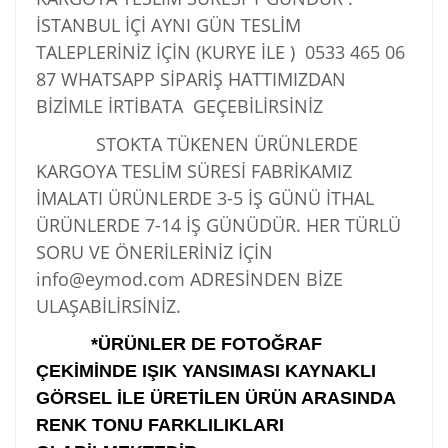
İSTANBUL İÇİ AYNI GÜN TESLİM
TALEPLERİNİZ İÇİN (KURYE İLE )
0533 465 06
87
WHATSAPP SİPARİŞ HATTIMIZDAN
BİZİMLE İRTİBATA GEÇEBİLİRSİNİZ
STOKTA TÜKENEN ÜRÜNLERDE
KARGOYA TESLİM SÜRESİ FABRİKAMIZ
İMALATI ÜRÜNLERDE 3-5 İŞ GÜNÜ İTHAL
ÜRÜNLERDE 7-14 İŞ GÜNÜDÜR. HER TÜRLÜ
SORU VE ÖNERİLERİNİZ İÇİN
info@eymod.com ADRESİNDEN BİZE
ULAŞABİLİRSİNİZ.
*ÜRÜNLER DE FOTOĞRAF
ÇEKİMİNDE IŞIK YANSIMASI KAYNAKLI
GÖRSEL İLE ÜRETİLEN ÜRÜN ARASINDA
RENK TONU FARKLILIKLARI