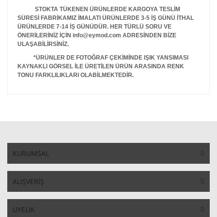
STOKTA TÜKENEN ÜRÜNLERDE KARGOYA TESLİM
SÜRESİ FABRİKAMIZ İMALATI ÜRÜNLERDE 3-5 İŞ GÜNÜ İTHAL
ÜRÜNLERDE 7-14 İŞ GÜNÜDÜR. HER TÜRLÜ SORU VE
ÖNERİLERİNİZ İÇİN info@eymod.com ADRESİNDEN BİZE
ULAŞABİLİRSİNİZ.
*ÜRÜNLER DE FOTOĞRAF ÇEKİMİNDE IŞIK YANSIMASI
KAYNAKLI GÖRSEL İLE ÜRETİLEN ÜRÜN ARASINDA RENK
TONU FARKLILIKLARI OLABİLMEKTEDİR.
KURUMSAL
ALIŞVERİŞ
ÜYELİK