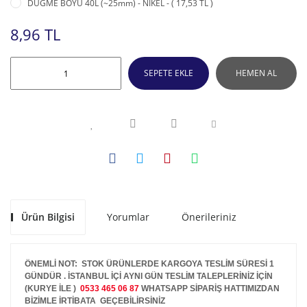
DÜĞME BOYU 40L (~25mm) - NİKEL - ( 17,53 TL )
8,96 TL
SEPETE EKLE
HEMEN AL
Ürün Bilgisi
Yorumlar
Önerileriniz
ÖNEMLİ NOT: STOK ÜRÜNLERDE KARGOYA TESLİM SÜRESİ 1
GÜNDÜR . İSTANBUL İÇİ AYNI GÜN TESLİM TALEPLERİNİZ İÇİN
(KURYE İLE )
0533 465 06 87
WHATSAPP SİPARİŞ HATTIMIZDAN
BİZİMLE İRTİBATA GEÇEBİLİRSİNİZ