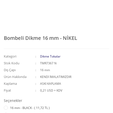
Bombeli Dikme 16 mm - NİKEL
Kategori
Dikme Tokalar
Stok Kodu
TMR7367 N
Dış Çapı
16 mm
Ürün Hakkında
KENDİ İMALATIMIZDIR
Kaplama
ASKI KAPLAMA
Fiyat
0,21 USD + KDV
Seçenekler
16 mm - BLACK - ( 11,72 TL )