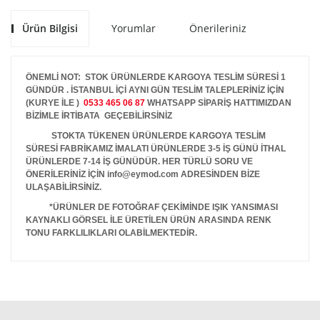
Ürün Bilgisi
Yorumlar
Önerileriniz
ÖNEMLİ NOT: STOK ÜRÜNLERDE KARGOYA TESLİM SÜRESİ 1
GÜNDÜR . İSTANBUL İÇİ AYNI GÜN TESLİM TALEPLERİNİZ İÇİN
(KURYE İLE )
0533 465 06 87
WHATSAPP SİPARİŞ HATTIMIZDAN
BİZİMLE İRTİBATA GEÇEBİLİRSİNİZ
STOKTA TÜKENEN ÜRÜNLERDE KARGOYA TESLİM
SÜRESİ FABRİKAMIZ İMALATI ÜRÜNLERDE 3-5 İŞ GÜNÜ İTHAL
ÜRÜNLERDE 7-14 İŞ GÜNÜDÜR. HER TÜRLÜ SORU VE
ÖNERİLERİNİZ İÇİN info@eymod.com ADRESİNDEN BİZE
ULAŞABİLİRSİNİZ.
*ÜRÜNLER DE FOTOĞRAF ÇEKİMİNDE IŞIK YANSIMASI
KAYNAKLI GÖRSEL İLE ÜRETİLEN ÜRÜN ARASINDA RENK
TONU FARKLILIKLARI OLABİLMEKTEDİR.