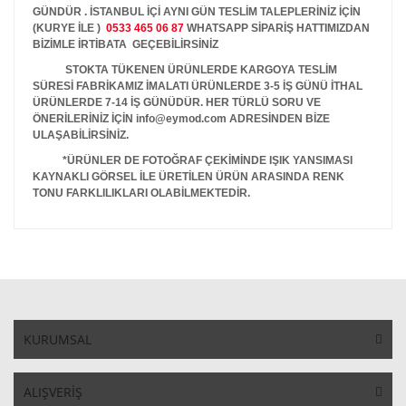
GÜNDÜR . İSTANBUL İÇİ AYNI GÜN TESLİM TALEPLERİNİZ İÇİN
(KURYE İLE )
0533 465 06 87
WHATSAPP SİPARİŞ HATTIMIZDAN
BİZİMLE İRTİBATA GEÇEBİLİRSİNİZ
STOKTA TÜKENEN ÜRÜNLERDE KARGOYA TESLİM
SÜRESİ FABRİKAMIZ İMALATI ÜRÜNLERDE 3-5 İŞ GÜNÜ İTHAL
ÜRÜNLERDE 7-14 İŞ GÜNÜDÜR. HER TÜRLÜ SORU VE
ÖNERİLERİNİZ İÇİN info@eymod.com ADRESİNDEN BİZE
ULAŞABİLİRSİNİZ.
*ÜRÜNLER DE FOTOĞRAF ÇEKİMİNDE IŞIK YANSIMASI
KAYNAKLI GÖRSEL İLE ÜRETİLEN ÜRÜN ARASINDA RENK
TONU FARKLILIKLARI OLABİLMEKTEDİR.
KURUMSAL
ALIŞVERİŞ