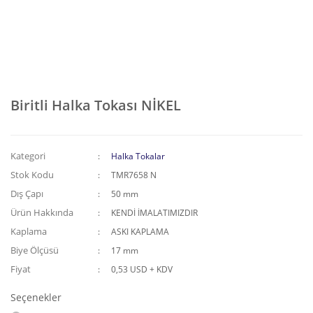
Biritli Halka Tokası NİKEL
Kategori
Halka Tokalar
Stok Kodu
TMR7658 N
Dış Çapı
50 mm
Ürün Hakkında
KENDİ İMALATIMIZDIR
Kaplama
ASKI KAPLAMA
Biye Ölçüsü
17 mm
Fiyat
0,53 USD + KDV
Seçenekler