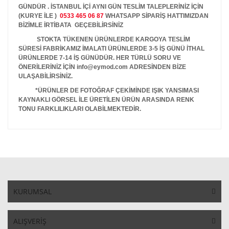
GÜNDÜR . İSTANBUL İÇİ AYNI GÜN TESLİM TALEPLERİNİZ İÇİN
(KURYE İLE )
0533 465 06 87
WHATSAPP SİPARİŞ HATTIMIZDAN
BİZİMLE İRTİBATA GEÇEBİLİRSİNİZ
STOKTA TÜKENEN ÜRÜNLERDE KARGOYA TESLİM
SÜRESİ FABRİKAMIZ İMALATI ÜRÜNLERDE 3-5 İŞ GÜNÜ İTHAL
ÜRÜNLERDE 7-14 İŞ GÜNÜDÜR. HER TÜRLÜ SORU VE
ÖNERİLERİNİZ İÇİN info@eymod.com ADRESİNDEN BİZE
ULAŞABİLİRSİNİZ.
*ÜRÜNLER DE FOTOĞRAF ÇEKİMİNDE IŞIK YANSIMASI
KAYNAKLI GÖRSEL İLE ÜRETİLEN ÜRÜN ARASINDA RENK
TONU FARKLILIKLARI OLABİLMEKTEDİR.
KURUMSAL
ALIŞVERİŞ