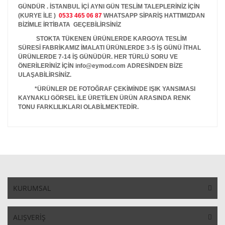
GÜNDÜR . İSTANBUL İÇİ AYNI GÜN TESLİM TALEPLERİNİZ İÇİN
(KURYE İLE )
0533 465 06 87
WHATSAPP SİPARİŞ HATTIMIZDAN
BİZİMLE İRTİBATA GEÇEBİLİRSİNİZ
STOKTA TÜKENEN ÜRÜNLERDE KARGOYA TESLİM
SÜRESİ FABRİKAMIZ İMALATI ÜRÜNLERDE 3-5 İŞ GÜNÜ İTHAL
ÜRÜNLERDE 7-14 İŞ GÜNÜDÜR. HER TÜRLÜ SORU VE
ÖNERİLERİNİZ İÇİN info@eymod.com ADRESİNDEN BİZE
ULAŞABİLİRSİNİZ.
*ÜRÜNLER DE FOTOĞRAF ÇEKİMİNDE IŞIK YANSIMASI
KAYNAKLI GÖRSEL İLE ÜRETİLEN ÜRÜN ARASINDA RENK
TONU FARKLILIKLARI OLABİLMEKTEDİR.
KURUMSAL
ALIŞVERİŞ