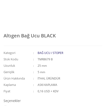
Altıgen Bağ Ucu BLACK
Kategori
BAĞ UCU / STOPER
Stok Kodu
TMR8679 B
Uzunluk
25 mm
Genişlik
5 mm
Ürün Hakkında
İTHAL ÜRÜNDÜR
Kaplama
ASKI KAPLAMA
Fiyat
0,16 USD + KDV
Seçenekler