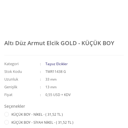
Altı Düz Armut Elcik GOLD - KÜÇÜK BOY
Kategori
Taşsız Elcikler
Stok Kodu
TMR11438 G
Uzunluk
33 mm
Genişlik
13 mm
Fiyat
0,55 USD + KDV
Seçenekler
KÜÇÜK BOY - NİKEL - ( 31,52 TL )
KÜÇÜK BOY - SİYAH NİKEL - ( 31,52 TL )