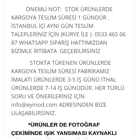
ÖNEMLİ NOT: STOK ÜRÜNLERDE
KARGOYA TESLİM SÜRESİ 1 GÜNDÜR .
İSTANBUL İÇİ AYNI GÜN TESLİM
TALEPLERİNİZ İÇİN (KURYE İLE )
0533 465 06
87
WHATSAPP SİPARİŞ HATTIMIZDAN
BİZİMLE İRTİBATA GEÇEBİLİRSİNİZ
STOKTA TÜKENEN ÜRÜNLERDE
KARGOYA TESLİM SÜRESİ FABRİKAMIZ
İMALATI ÜRÜNLERDE 3-5 İŞ GÜNÜ İTHAL
ÜRÜNLERDE 7-14 İŞ GÜNÜDÜR. HER TÜRLÜ
SORU VE ÖNERİLERİNİZ İÇİN
info@eymod.com ADRESİNDEN BİZE
ULAŞABİLİRSİNİZ.
*ÜRÜNLER DE FOTOĞRAF
ÇEKİMİNDE IŞIK YANSIMASI KAYNAKLI