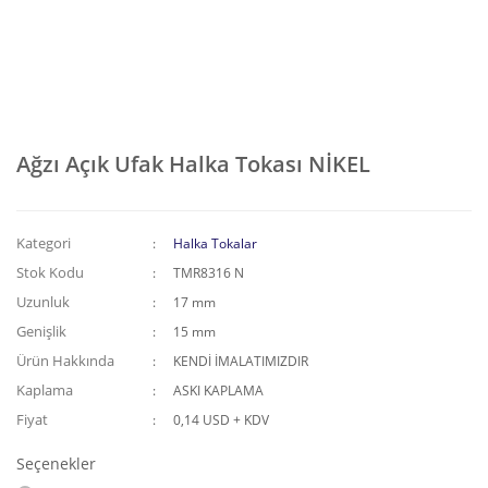
Ağzı Açık Ufak Halka Tokası NİKEL
Kategori
Halka Tokalar
Stok Kodu
TMR8316 N
Uzunluk
17 mm
Genişlik
15 mm
Ürün Hakkında
KENDİ İMALATIMIZDIR
Kaplama
ASKI KAPLAMA
Fiyat
0,14 USD + KDV
Seçenekler