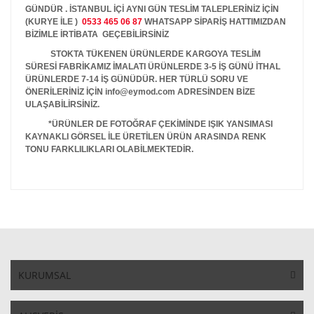
GÜNDÜR . İSTANBUL İÇİ AYNI GÜN TESLİM TALEPLERİNİZ İÇİN
(KURYE İLE )
0533 465 06 87
WHATSAPP SİPARİŞ HATTIMIZDAN
BİZİMLE İRTİBATA GEÇEBİLİRSİNİZ
STOKTA TÜKENEN ÜRÜNLERDE KARGOYA TESLİM
SÜRESİ FABRİKAMIZ İMALATI ÜRÜNLERDE 3-5 İŞ GÜNÜ İTHAL
ÜRÜNLERDE 7-14 İŞ GÜNÜDÜR. HER TÜRLÜ SORU VE
ÖNERİLERİNİZ İÇİN info@eymod.com ADRESİNDEN BİZE
ULAŞABİLİRSİNİZ.
*ÜRÜNLER DE FOTOĞRAF ÇEKİMİNDE IŞIK YANSIMASI
KAYNAKLI GÖRSEL İLE ÜRETİLEN ÜRÜN ARASINDA RENK
TONU FARKLILIKLARI OLABİLMEKTEDİR.
KURUMSAL