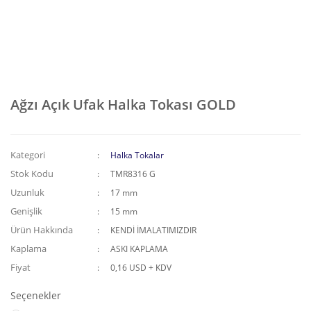
Ağzı Açık Ufak Halka Tokası GOLD
Kategori
Halka Tokalar
Stok Kodu
TMR8316 G
Uzunluk
17 mm
Genişlik
15 mm
Ürün Hakkında
KENDİ İMALATIMIZDIR
Kaplama
ASKI KAPLAMA
Fiyat
0,16 USD + KDV
Seçenekler