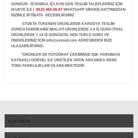
GÜNDÜR . İSTANBUL İÇİ AYNI GÜN TESLİM TALEPLERİNİZ İÇİN
(KURYE İLE )
0533 465 06 87
WHATSAPP SİPARİŞ HATTIMIZDAN
BİZİMLE İRTİBATA GEÇEBİLİRSİNİZ
STOKTA TÜKENEN ÜRÜNLERDE KARGOYA TESLİM
SÜRESİ FABRİKAMIZ İMALATI ÜRÜNLERDE 3-5 İŞ GÜNÜ İTHAL
ÜRÜNLERDE 7-14 İŞ GÜNÜDÜR. HER TÜRLÜ SORU VE
ÖNERİLERİNİZ İÇİN info@eymod.com ADRESİNDEN BİZE
ULAŞABİLİRSİNİZ.
*ÜRÜNLER DE FOTOĞRAF ÇEKİMİNDE IŞIK YANSIMASI
KAYNAKLI GÖRSEL İLE ÜRETİLEN ÜRÜN ARASINDA RENK
TONU FARKLILIKLARI OLABİLMEKTEDİR.
KURUMSAL