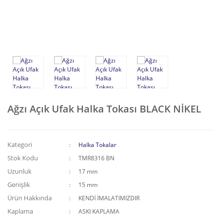
Püskül-Sallantı Tokalar
Kemer Tokası
Kıstırma Tokalar
Zincirli Aksesuarlar
Ağzı Açık Ufak Halka Tokası BLACK NİKEL
Kategori
Halka Tokalar
Stok Kodu
TMR8316 BN
Uzunluk
17 mm
Genişlik
15 mm
Ürün Hakkında
KENDİ İMALATIMIZDIR
Kaplama
ASKI KAPLAMA