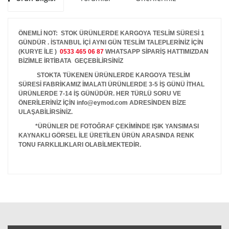
ÖNEMLİ NOT: STOK ÜRÜNLERDE KARGOYA TESLİM SÜRESİ 1
GÜNDÜR . İSTANBUL İÇİ AYNI GÜN TESLİM TALEPLERİNİZ İÇİN
(KURYE İLE )
0533 465 06 87
WHATSAPP SİPARİŞ HATTIMIZDAN
BİZİMLE İRTİBATA GEÇEBİLİRSİNİZ
STOKTA TÜKENEN ÜRÜNLERDE KARGOYA TESLİM
SÜRESİ FABRİKAMIZ İMALATI ÜRÜNLERDE 3-5 İŞ GÜNÜ İTHAL
ÜRÜNLERDE 7-14 İŞ GÜNÜDÜR. HER TÜRLÜ SORU VE
ÖNERİLERİNİZ İÇİN info@eymod.com ADRESİNDEN BİZE
ULAŞABİLİRSİNİZ.
*ÜRÜNLER DE FOTOĞRAF ÇEKİMİNDE IŞIK YANSIMASI
KAYNAKLI GÖRSEL İLE ÜRETİLEN ÜRÜN ARASINDA RENK
TONU FARKLILIKLARI OLABİLMEKTEDİR.