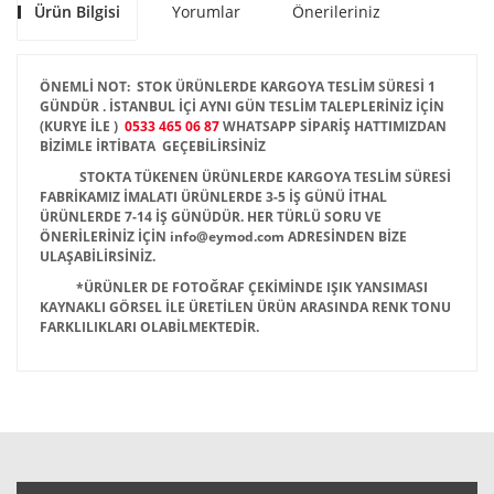
Ürün Bilgisi
Yorumlar
Önerileriniz
ÖNEMLİ NOT: STOK ÜRÜNLERDE KARGOYA TESLİM SÜRESİ 1
GÜNDÜR . İSTANBUL İÇİ AYNI GÜN TESLİM TALEPLERİNİZ İÇİN
(KURYE İLE )
0533 465 06 87
WHATSAPP SİPARİŞ HATTIMIZDAN
BİZİMLE İRTİBATA GEÇEBİLİRSİNİZ
STOKTA TÜKENEN ÜRÜNLERDE KARGOYA TESLİM SÜRESİ
FABRİKAMIZ İMALATI ÜRÜNLERDE 3-5 İŞ GÜNÜ İTHAL
ÜRÜNLERDE 7-14 İŞ GÜNÜDÜR. HER TÜRLÜ SORU VE
ÖNERİLERİNİZ İÇİN info@eymod.com ADRESİNDEN BİZE
ULAŞABİLİRSİNİZ.
*ÜRÜNLER DE FOTOĞRAF ÇEKİMİNDE IŞIK YANSIMASI
KAYNAKLI GÖRSEL İLE ÜRETİLEN ÜRÜN ARASINDA RENK TONU
FARKLILIKLARI OLABİLMEKTEDİR.