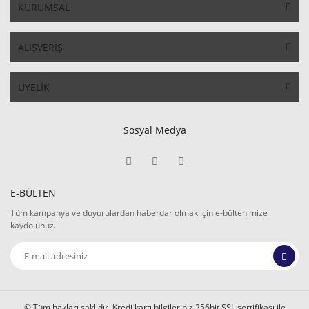
KURUMSAL
ALIŞVERİŞ
ÜYELİK
Sosyal Medya
E-BÜLTEN
Tüm kampanya ve duyurulardan haberdar olmak için e-bültenimize
kaydolunuz.
© Tüm hakları saklıdır. Kredi kartı bilgileriniz 256bit SSL sertifikası ile