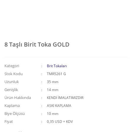
8 Taşlı Birit Toka GOLD
Kategori
Brit Tokaları
Stok Kodu
TMR5261 G
Uzunluk
35 mm
Genişlik
14 mm
Ürün Hakkında
KENDİ İMALATIMIZDIR
Kaplama
ASKI KAPLAMA
Biye Ölçüsü
10 mm
Fiyat
0,35 USD + KDV