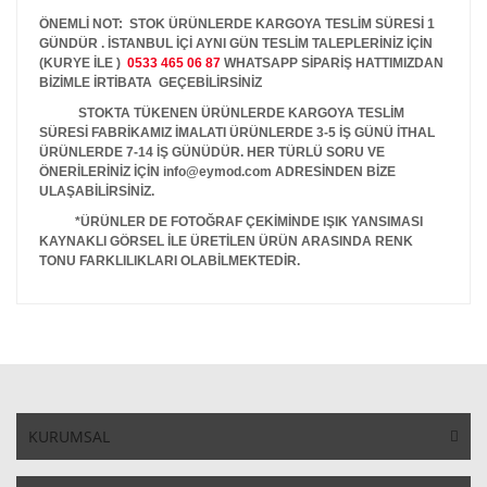
ÖNEMLİ NOT: STOK ÜRÜNLERDE KARGOYA TESLİM SÜRESİ 1
GÜNDÜR . İSTANBUL İÇİ AYNI GÜN TESLİM TALEPLERİNİZ İÇİN
(KURYE İLE )
0533 465 06 87
WHATSAPP SİPARİŞ HATTIMIZDAN
BİZİMLE İRTİBATA GEÇEBİLİRSİNİZ
STOKTA TÜKENEN ÜRÜNLERDE KARGOYA TESLİM
SÜRESİ FABRİKAMIZ İMALATI ÜRÜNLERDE 3-5 İŞ GÜNÜ İTHAL
ÜRÜNLERDE 7-14 İŞ GÜNÜDÜR. HER TÜRLÜ SORU VE
ÖNERİLERİNİZ İÇİN info@eymod.com ADRESİNDEN BİZE
ULAŞABİLİRSİNİZ.
*ÜRÜNLER DE FOTOĞRAF ÇEKİMİNDE IŞIK YANSIMASI
KAYNAKLI GÖRSEL İLE ÜRETİLEN ÜRÜN ARASINDA RENK
TONU FARKLILIKLARI OLABİLMEKTEDİR.
KURUMSAL