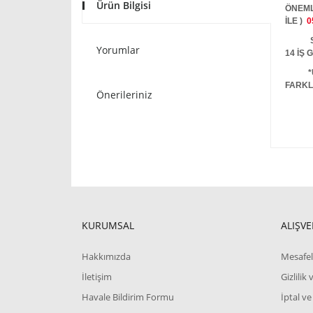
Ürün Bilgisi
ÖNEML
İLE )
0
STOKT
Yorumlar
14 İŞ
*
FARKL
Önerileriniz
KURUMSAL
ALIŞVE
Hakkımızda
Mesafel
İletişim
Gizlilik
Havale Bildirim Formu
İptal ve