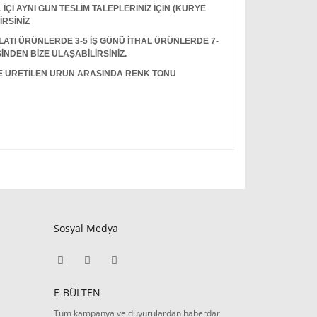
Çİ AYNI GÜN TESLİM TALEPLERİNİZ İÇİN (KURYE
İRSİNİZ
I ÜRÜNLERDE 3-5 İŞ GÜNÜ İTHAL ÜRÜNLERDE 7-
İNDEN BİZE ULAŞABİLİRSİNİZ.
LE ÜRETİLEN ÜRÜN ARASINDA RENK TONU
Sosyal Medya
E-BÜLTEN
Tüm kampanya ve duyurulardan haberdar