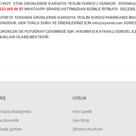
İ NOT: STOK ÜRÜNLERDE KARGOYA TESLİM SÜRESİ 1 GÜNDÜR . İSTANBUL İ
533 465 06 87
WHATSAPP SİPARİŞ HATTIMIZDAN BİZİMLE İRTİBATA GEÇEBİL
A TÜKENEN ÜRÜNLERDE KARGOYA TESLİM SÜRESİ FABRİKAMIZ İMALAT
 GÜNÜDÜR. HER TÜRLÜ SORU VE ÖNERİLERİNİZ İÇİN info@eymod.com ADRES
ÜRÜNLER DE FOTOĞRAF ÇEKİMİNDE IŞIK YANSIMASI KAYNAKLI GÖRSEL İ
ILIKLARI OLABİLMEKTEDİR.
RİŞ
ÜYELİK
i Satış Sözleşmesi
Yeni Üyelik
 ve Güvenlik
Üye Girişi
 İade Şartları
Şifremi Unuttum