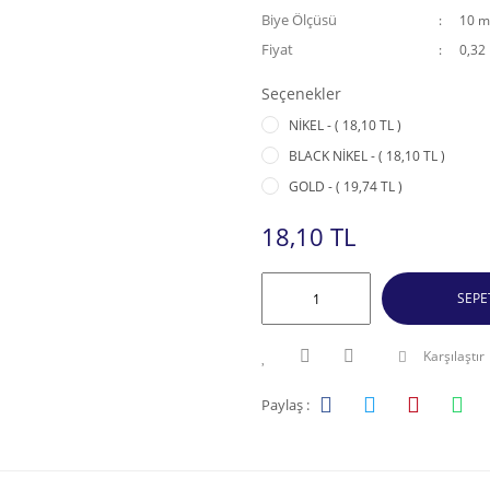
Biye Ölçüsü
10 
Fiyat
0,32
Seçenekler
NİKEL - ( 18,10 TL )
BLACK NİKEL - ( 18,10 TL )
GOLD - ( 19,74 TL )
18,10 TL
SEPE
Karşılaştır
Paylaş :