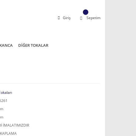
Giriş
Sepetim
KANCA
DİĞER TOKALAR
Tokaları
5261
mm
mm
İ İMALATIMIZDIR
 KAPLAMA