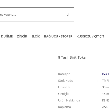
DÜĞME
ZİNCİR
ELCİK
BAĞ UCU / STOPER
KUŞGÖZÜ / ÇIT ÇIT
8 Taşlı Birit Toka
Kategori
Brit 
Stok Kodu
TMR
Uzunluk
35 
Genişlik
14 
Ürün Hakkında
KEND
Kaplama
ASKI