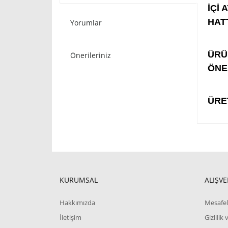
İÇİ 
HAT
Yorumlar
STO
ÜRÜ
Önerileriniz
ÖNE
ÜRE
KURUMSAL
ALIŞVE
Hakkımızda
Mesafel
İletişim
Gizlilik