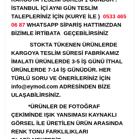
İSTANBUL İÇİ AYNI GÜN TESLİM
TALEPLERİNİZ İÇİN (KURYE İLE )
0533 465
06 87
WHATSAPP SİPARİŞ HATTIMIZDAN
BİZİMLE İRTİBATA GEÇEBİLİRSİNİZ
STOKTA TÜKENEN ÜRÜNLERDE
KARGOYA TESLİM SÜRESİ FABRİKAMIZ
İMALATI ÜRÜNLERDE 3-5 İŞ GÜNÜ İTHAL
ÜRÜNLERDE 7-14 İŞ GÜNÜDÜR. HER
TÜRLÜ SORU VE ÖNERİLERİNİZ İÇİN
info@eymod.com ADRESİNDEN BİZE
ULAŞABİLİRSİNİZ.
*ÜRÜNLER DE FOTOĞRAF
ÇEKİMİNDE IŞIK YANSIMASI KAYNAKLI
GÖRSEL İLE ÜRETİLEN ÜRÜN ARASINDA
RENK TONU FARKLILIKLARI