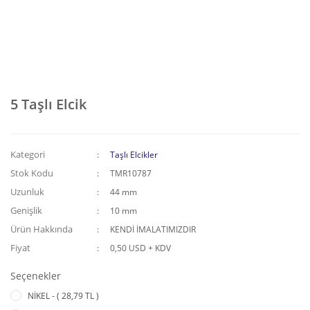
5 Taşlı Elcik
Kategori
Taşlı Elcikler
Stok Kodu
TMR10787
Uzunluk
44 mm
Genişlik
10 mm
Ürün Hakkında
KENDİ İMALATIMIZDIR
Fiyat
0,50 USD + KDV
Seçenekler
NİKEL - ( 28,79 TL )