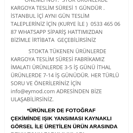
KARGOYA TESLİM SÜRESİ 1 GÜNDÜR .
İSTANBUL İÇİ AYNI GÜN TESLİM
TALEPLERİNİZ İÇİN (KURYE İLE )
0533 465 06
87
WHATSAPP SİPARİŞ HATTIMIZDAN
BİZİMLE İRTİBATA GEÇEBİLİRSİNİZ
STOKTA TÜKENEN ÜRÜNLERDE
KARGOYA TESLİM SÜRESİ FABRİKAMIZ
İMALATI ÜRÜNLERDE 3-5 İŞ GÜNÜ İTHAL
ÜRÜNLERDE 7-14 İŞ GÜNÜDÜR. HER TÜRLÜ
SORU VE ÖNERİLERİNİZ İÇİN
info@eymod.com ADRESİNDEN BİZE
ULAŞABİLİRSİNİZ.
*ÜRÜNLER DE FOTOĞRAF
ÇEKİMİNDE IŞIK YANSIMASI KAYNAKLI
GÖRSEL İLE ÜRETİLEN ÜRÜN ARASINDA