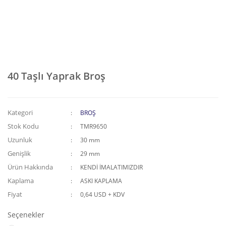
40 Taşlı Yaprak Broş
Kategori
BROŞ
Stok Kodu
TMR9650
Uzunluk
30 mm
Genişlik
29 mm
Ürün Hakkında
KENDİ İMALATIMIZDIR
Kaplama
ASKI KAPLAMA
Fiyat
0,64 USD + KDV
Seçenekler