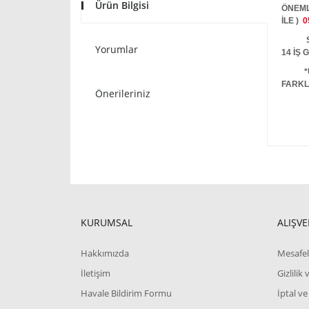
Ürün Bilgisi
ÖNEML
İLE )
0
STOKT
Yorumlar
14 İŞ
*
FARKL
Önerileriniz
KURUMSAL
ALIŞVE
Hakkımızda
Mesafel
İletişim
Gizlilik
Havale Bildirim Formu
İptal ve