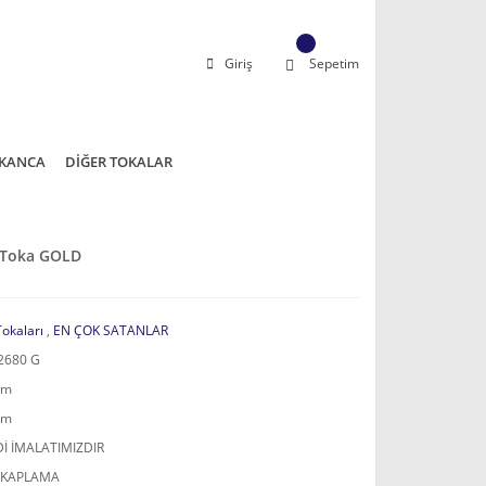
Giriş
Sepetim
KANCA
DİĞER TOKALAR
t Toka GOLD
Tokaları
,
EN ÇOK SATANLAR
2680 G
mm
mm
İ İMALATIMIZDIR
 KAPLAMA