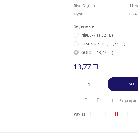
Biye Ölçüsü
11 
Fiyat
0,24
Seçenekler
NİKEL - ( 11,72 TL )
BLACK NİKEL - ( 11,72 TL )
GOLD - ( 13,77 TL )
13,77 TL
SEPE
Karşılaştır
Paylaş :