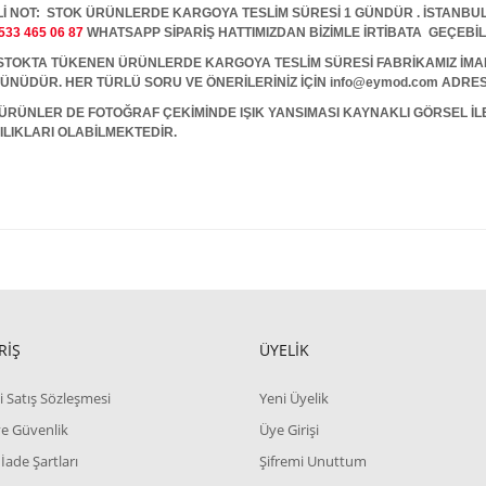
İ NOT: STOK ÜRÜNLERDE KARGOYA TESLİM SÜRESİ 1 GÜNDÜR . İSTANBUL İ
533 465 06 87
WHATSAPP SİPARİŞ HATTIMIZDAN BİZİMLE İRTİBATA GEÇEBİL
A TÜKENEN ÜRÜNLERDE KARGOYA TESLİM SÜRESİ FABRİKAMIZ İMALAT
 GÜNÜDÜR. HER TÜRLÜ SORU VE ÖNERİLERİNİZ İÇİN info@eymod.com ADRES
ÜRÜNLER DE FOTOĞRAF ÇEKİMİNDE IŞIK YANSIMASI KAYNAKLI GÖRSEL İ
ILIKLARI OLABİLMEKTEDİR.
RİŞ
ÜYELİK
i Satış Sözleşmesi
Yeni Üyelik
 ve Güvenlik
Üye Girişi
 İade Şartları
Şifremi Unuttum