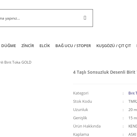
DÜĞME
ZİNCİR
ELCİK
BAĞ UCU / STOPER
KUŞGÖZÜ / ÇIT ÇIT
nli Birit Toka GOLD
4 Taşlı Sonsuzluk Desenli Biri
Kategori
Brit 
Stok Kodu
TMR
Uzunluk
20 
Genişlik
15 
Ürün Hakkında
KEND
Kaplama
ASKI