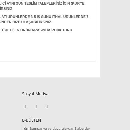
Çİ AYNI GÜN TESLİM TALEPLERİNİZ İÇİN (KURYE
İRSİNİZ
I ÜRÜNLERDE 3-5 İŞ GÜNÜ İTHAL ÜRÜNLERDE 7-
İNDEN BİZE ULAŞABİLİRSİNİZ.
LE ÜRETİLEN ÜRÜN ARASINDA RENK TONU
Sosyal Medya
E-BÜLTEN
Tüm kampanya ve duyurulardan haberdar