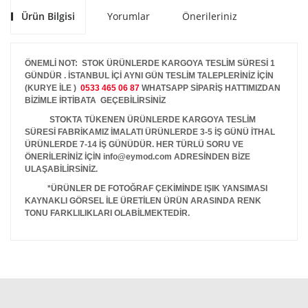
Ürün Bilgisi
Yorumlar
Önerileriniz
ÖNEMLİ NOT: STOK ÜRÜNLERDE KARGOYA TESLİM SÜRESİ 1
GÜNDÜR . İSTANBUL İÇİ AYNI GÜN TESLİM TALEPLERİNİZ İÇİN
(KURYE İLE )
0533 465 06 87
WHATSAPP SİPARİŞ HATTIMIZDAN
BİZİMLE İRTİBATA GEÇEBİLİRSİNİZ
STOKTA TÜKENEN ÜRÜNLERDE KARGOYA TESLİM
SÜRESİ FABRİKAMIZ İMALATI ÜRÜNLERDE 3-5 İŞ GÜNÜ İTHAL
ÜRÜNLERDE 7-14 İŞ GÜNÜDÜR. HER TÜRLÜ SORU VE
ÖNERİLERİNİZ İÇİN info@eymod.com ADRESİNDEN BİZE
ULAŞABİLİRSİNİZ.
*ÜRÜNLER DE FOTOĞRAF ÇEKİMİNDE IŞIK YANSIMASI
KAYNAKLI GÖRSEL İLE ÜRETİLEN ÜRÜN ARASINDA RENK
TONU FARKLILIKLARI OLABİLMEKTEDİR.