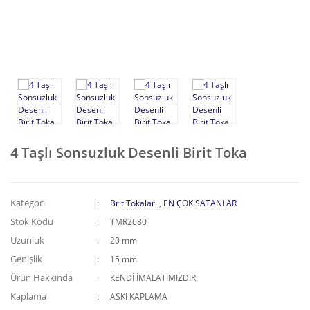
Püskül-Sallantı Tokalar
Kemer Tokası
Kıstırma Tokalar
Zincirli Aksesuarlar
4 Taşlı Sonsuzluk Desenli Birit Toka
Kategori
Brit Tokaları
,
EN ÇOK SATANLAR
Stok Kodu
TMR2680
Uzunluk
20 mm
Genişlik
15 mm
Ürün Hakkında
KENDİ İMALATIMIZDIR
Kaplama
ASKI KAPLAMA