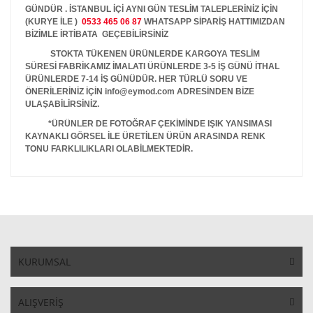
GÜNDÜR . İSTANBUL İÇİ AYNI GÜN TESLİM TALEPLERİNİZ İÇİN
(KURYE İLE )
0533 465 06 87
WHATSAPP SİPARİŞ HATTIMIZDAN
BİZİMLE İRTİBATA GEÇEBİLİRSİNİZ
STOKTA TÜKENEN ÜRÜNLERDE KARGOYA TESLİM
SÜRESİ FABRİKAMIZ İMALATI ÜRÜNLERDE 3-5 İŞ GÜNÜ İTHAL
ÜRÜNLERDE 7-14 İŞ GÜNÜDÜR. HER TÜRLÜ SORU VE
ÖNERİLERİNİZ İÇİN info@eymod.com ADRESİNDEN BİZE
ULAŞABİLİRSİNİZ.
*ÜRÜNLER DE FOTOĞRAF ÇEKİMİNDE IŞIK YANSIMASI
KAYNAKLI GÖRSEL İLE ÜRETİLEN ÜRÜN ARASINDA RENK
TONU FARKLILIKLARI OLABİLMEKTEDİR.
KURUMSAL
ALIŞVERİŞ