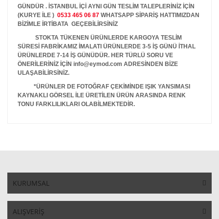
GÜNDÜR . İSTANBUL İÇİ AYNI GÜN TESLİM TALEPLERİNİZ İÇİN
(KURYE İLE )
0533 465 06 87
WHATSAPP SİPARİŞ HATTIMIZDAN
BİZİMLE İRTİBATA GEÇEBİLİRSİNİZ
STOKTA TÜKENEN ÜRÜNLERDE KARGOYA TESLİM
SÜRESİ FABRİKAMIZ İMALATI ÜRÜNLERDE 3-5 İŞ GÜNÜ İTHAL
ÜRÜNLERDE 7-14 İŞ GÜNÜDÜR. HER TÜRLÜ SORU VE
ÖNERİLERİNİZ İÇİN info@eymod.com ADRESİNDEN BİZE
ULAŞABİLİRSİNİZ.
*ÜRÜNLER DE FOTOĞRAF ÇEKİMİNDE IŞIK YANSIMASI
KAYNAKLI GÖRSEL İLE ÜRETİLEN ÜRÜN ARASINDA RENK
TONU FARKLILIKLARI OLABİLMEKTEDİR.
KURUMSAL
ALIŞVERİŞ