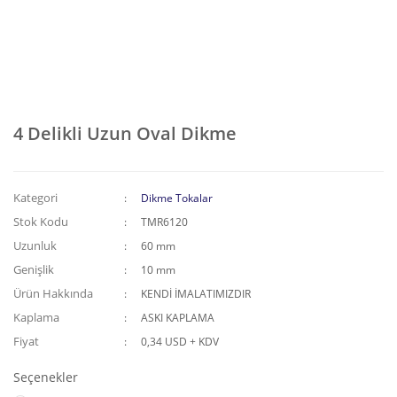
4 Delikli Uzun Oval Dikme
Kategori
Dikme Tokalar
Stok Kodu
TMR6120
Uzunluk
60 mm
Genişlik
10 mm
Ürün Hakkında
KENDİ İMALATIMIZDIR
Kaplama
ASKI KAPLAMA
Fiyat
0,34 USD + KDV
Seçenekler