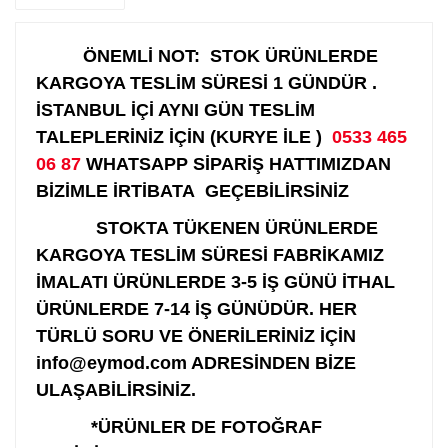
ÖNEMLİ NOT: STOK ÜRÜNLERDE
KARGOYA TESLİM SÜRESİ 1 GÜNDÜR .
İSTANBUL İÇİ AYNI GÜN TESLİM
TALEPLERİNİZ İÇİN (KURYE İLE )
0533 465
06 87
WHATSAPP SİPARİŞ HATTIMIZDAN
BİZİMLE İRTİBATA GEÇEBİLİRSİNİZ
STOKTA TÜKENEN ÜRÜNLERDE
KARGOYA TESLİM SÜRESİ FABRİKAMIZ
İMALATI ÜRÜNLERDE 3-5 İŞ GÜNÜ İTHAL
ÜRÜNLERDE 7-14 İŞ GÜNÜDÜR. HER
TÜRLÜ SORU VE ÖNERİLERİNİZ İÇİN
info@eymod.com ADRESİNDEN BİZE
ULAŞABİLİRSİNİZ.
*ÜRÜNLER DE FOTOĞRAF