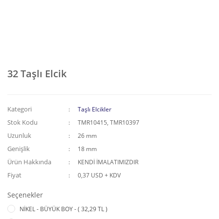
32 Taşlı Elcik
Kategori
Taşlı Elcikler
Stok Kodu
TMR10415, TMR10397
Uzunluk
26 mm
Genişlik
18 mm
Ürün Hakkında
KENDİ İMALATIMIZDIR
Fiyat
0,37 USD + KDV
Seçenekler
NİKEL - BÜYÜK BOY - ( 32,29 TL )