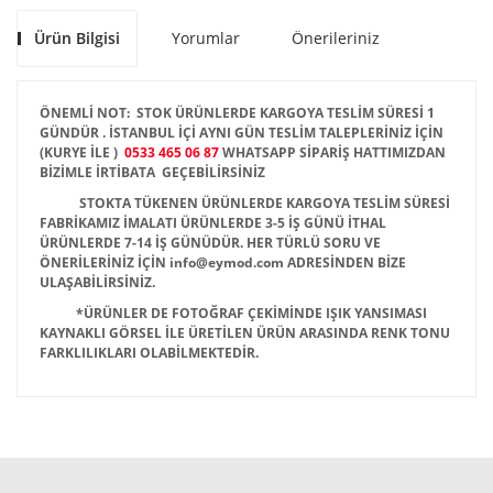
Ürün Bilgisi
Yorumlar
Önerileriniz
ÖNEMLİ NOT: STOK ÜRÜNLERDE KARGOYA TESLİM SÜRESİ 1
GÜNDÜR . İSTANBUL İÇİ AYNI GÜN TESLİM TALEPLERİNİZ İÇİN
(KURYE İLE )
0533 465 06 87
WHATSAPP SİPARİŞ HATTIMIZDAN
BİZİMLE İRTİBATA GEÇEBİLİRSİNİZ
STOKTA TÜKENEN ÜRÜNLERDE KARGOYA TESLİM SÜRESİ
FABRİKAMIZ İMALATI ÜRÜNLERDE 3-5 İŞ GÜNÜ İTHAL
ÜRÜNLERDE 7-14 İŞ GÜNÜDÜR. HER TÜRLÜ SORU VE
ÖNERİLERİNİZ İÇİN info@eymod.com ADRESİNDEN BİZE
ULAŞABİLİRSİNİZ.
*ÜRÜNLER DE FOTOĞRAF ÇEKİMİNDE IŞIK YANSIMASI
KAYNAKLI GÖRSEL İLE ÜRETİLEN ÜRÜN ARASINDA RENK TONU
FARKLILIKLARI OLABİLMEKTEDİR.