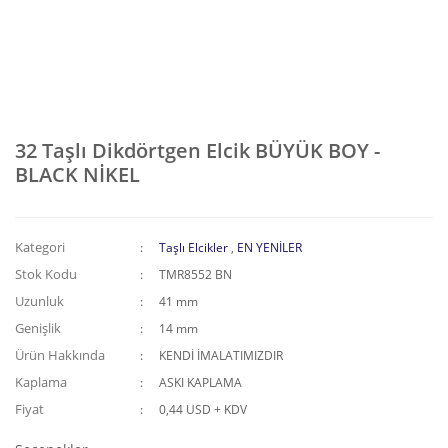
32 Taşlı Dikdörtgen Elcik BÜYÜK BOY -
BLACK NİKEL
Kategori
Taşlı Elcikler
,
EN YENİLER
Stok Kodu
TMR8552 BN
Uzunluk
41 mm
Genişlik
14 mm
Ürün Hakkında
KENDİ İMALATIMIZDIR
Kaplama
ASKI KAPLAMA
Fiyat
0,44 USD + KDV