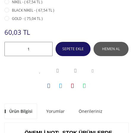
NİKEL - ( 67,54 TL )
BLACK NİKEL - ( 67,54 TL )
GOLD - ( 75,04 TL )
60,03 TL
SEPETE EKLE
HEMEN AL
Ürün Bilgisi
Yorumlar
Önerileriniz
ÖNEMLİ NOT: STOK ÜRÜNLERDE