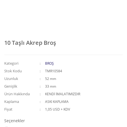
10 Taşlı Akrep Broş
Kategori
BROŞ
Stok Kodu
TMR10584
Uzunluk
52 mm
Genişlik
33 mm
Ürün Hakkında
KENDİ İMALATIMIZDIR
Kaplama
ASKI KAPLAMA
Fiyat
1,05 USD + KDV
Seçenekler