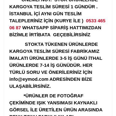
KARGOYA TESLİM SÜRESİ 1 GÜNDÜR .
İSTANBUL İÇİ AYNI GÜN TESLİM
TALEPLERİNİZ İÇİN (KURYE İLE )
0533 465
06 87
WHATSAPP SİPARİŞ HATTIMIZDAN
BİZİMLE İRTİBATA GEÇEBİLİRSİNİZ
STOKTA TÜKENEN ÜRÜNLERDE
KARGOYA TESLİM SÜRESİ FABRİKAMIZ
İMALATI ÜRÜNLERDE 3-5 İŞ GÜNÜ İTHAL
ÜRÜNLERDE 7-14 İŞ GÜNÜDÜR. HER
TÜRLÜ SORU VE ÖNERİLERİNİZ İÇİN
info@eymod.com ADRESİNDEN BİZE
ULAŞABİLİRSİNİZ.
*ÜRÜNLER DE FOTOĞRAF
ÇEKİMİNDE IŞIK YANSIMASI KAYNAKLI
GÖRSEL İLE ÜRETİLEN ÜRÜN ARASINDA