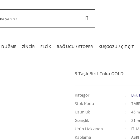
DÜĞME
ZİNCİR
ELCİK
BAĞ UCU / STOPER
KUŞGÖZÜ / ÇIT ÇIT
3 Taşlı Birit Toka GOLD
Kategori
Brit 
Stok Kodu
TMR
Uzunluk
45 
Genişlik
21 
Ürün Hakkında
İTH
Kaplama
ASKI