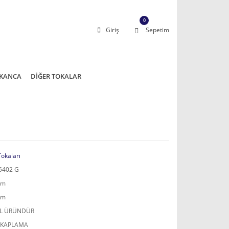
0
Giriş
Sepetim
KANCA
DİĞER TOKALAR
Tokaları
5402 G
mm
mm
AL ÜRÜNDÜR
 KAPLAMA