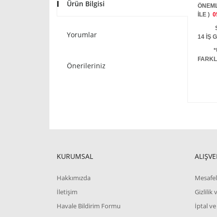
Ürün Bilgisi
ÖNEML
İLE )
0
STOKT
Yorumlar
14 İŞ
*
FARKL
Önerileriniz
KURUMSAL
ALIŞVE
Hakkımızda
Mesafel
İletişim
Gizlilik
Havale Bildirim Formu
İptal ve