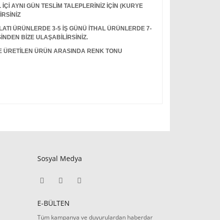
Çİ AYNI GÜN TESLİM TALEPLERİNİZ İÇİN (KURYE
İRSİNİZ
I ÜRÜNLERDE 3-5 İŞ GÜNÜ İTHAL ÜRÜNLERDE 7-
İNDEN BİZE ULAŞABİLİRSİNİZ.
LE ÜRETİLEN ÜRÜN ARASINDA RENK TONU
Sosyal Medya
E-BÜLTEN
Tüm kampanya ve duyurulardan haberdar