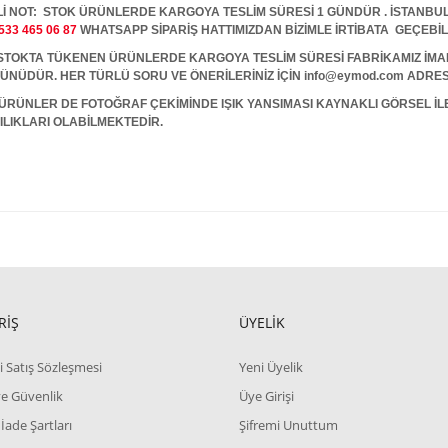
İ NOT: STOK ÜRÜNLERDE KARGOYA TESLİM SÜRESİ 1 GÜNDÜR . İSTANBUL İ
533 465 06 87
WHATSAPP SİPARİŞ HATTIMIZDAN BİZİMLE İRTİBATA GEÇEBİL
A TÜKENEN ÜRÜNLERDE KARGOYA TESLİM SÜRESİ FABRİKAMIZ İMALAT
 GÜNÜDÜR. HER TÜRLÜ SORU VE ÖNERİLERİNİZ İÇİN info@eymod.com ADRES
ÜRÜNLER DE FOTOĞRAF ÇEKİMİNDE IŞIK YANSIMASI KAYNAKLI GÖRSEL İ
ILIKLARI OLABİLMEKTEDİR.
RİŞ
ÜYELİK
i Satış Sözleşmesi
Yeni Üyelik
 ve Güvenlik
Üye Girişi
 İade Şartları
Şifremi Unuttum