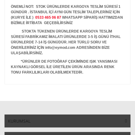
ÖNEMLİ NOT: STOK ÜRÜNLERDE KARGOYA TESLİM SÜRESİ 1
GÜNDÜR . İSTANBUL İÇİ AYNI GÜN TESLİM TALEPLERİNİZ İÇİN
(KURYE İLE )
0533 465 06 87
WHATSAPP SİPARİŞ HATTIMIZDAN
BİZİMLE İRTİBATA GEÇEBİLİRSİNİZ
STOKTA TÜKENEN ÜRÜNLERDE KARGOYA TESLİM
SÜRESİ FABRİKAMIZ İMALATI ÜRÜNLERDE 3-5 İŞ GÜNÜ İTHAL
ÜRÜNLERDE 7-14 İŞ GÜNÜDÜR. HER TÜRLÜ SORU VE
ÖNERİLERİNİZ İÇİN info@eymod.com ADRESİNDEN BİZE
ULAŞABİLİRSİNİZ.
*ÜRÜNLER DE FOTOĞRAF ÇEKİMİNDE IŞIK YANSIMASI
KAYNAKLI GÖRSEL İLE ÜRETİLEN ÜRÜN ARASINDA RENK
TONU FARKLILIKLARI OLABİLMEKTEDİR.
KURUMSAL