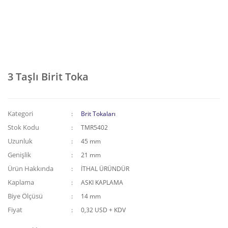
3 Taşlı Birit Toka
Kategori
Brit Tokaları
Stok Kodu
TMR5402
Uzunluk
45 mm
Genişlik
21 mm
Ürün Hakkında
İTHAL ÜRÜNDÜR
Kaplama
ASKI KAPLAMA
Biye Ölçüsü
14 mm
Fiyat
0,32 USD + KDV