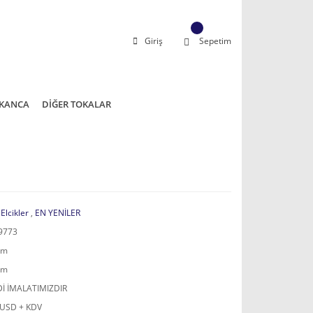
Giriş
Sepetim
KANCA
DİĞER TOKALAR
 Elcikler
,
EN YENİLER
9773
mm
mm
İ İMALATIMIZDIR
 USD + KDV