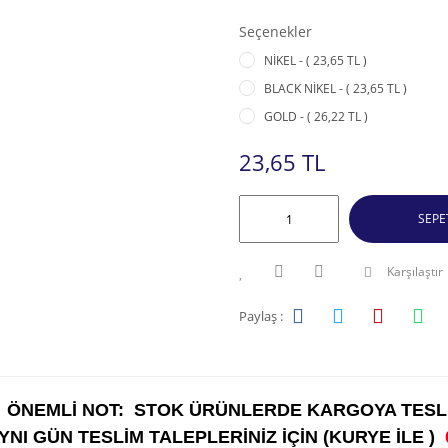
Seçenekler
NİKEL - ( 23,65 TL )
BLACK NİKEL - ( 23,65 TL )
GOLD - ( 26,22 TL )
23,65 TL
SEPE
Karşılaştır
Paylaş :
ÖNEMLİ NOT: STOK ÜRÜNLERDE KARGOYA TESLİ
AYNI GÜN TESLİM TALEPLERİNİZ İÇİN (KURYE İLE )