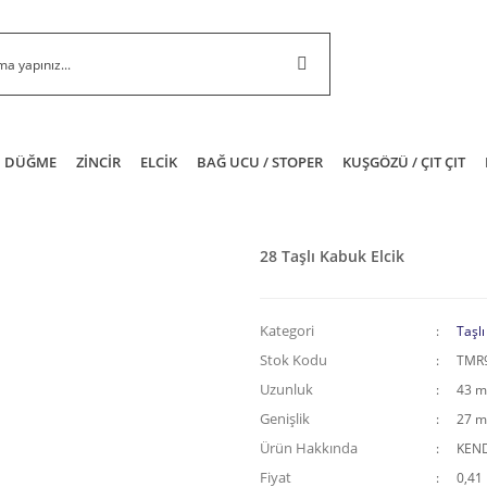
DÜĞME
ZİNCİR
ELCİK
BAĞ UCU / STOPER
KUŞGÖZÜ / ÇIT ÇIT
28 Taşlı Kabuk Elcik
Kategori
Taşlı
Stok Kodu
TMR
Uzunluk
43 
Genişlik
27 
Ürün Hakkında
KEND
Fiyat
0,41