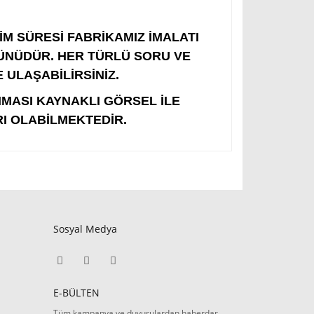
ÜRESİ FABRİKAMIZ İMALATI
GÜNÜDÜR. HER TÜRLÜ SORU VE
 ULAŞABİLİRSİNİZ.
IMASI KAYNAKLI GÖRSEL İLE
I OLABİLMEKTEDİR.
Sosyal Medya
E-BÜLTEN
Tüm kampanya ve duyurulardan haberdar