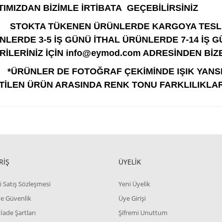
TIMIZDAN BİZİMLE İRTİBATA GEÇEBİLİRSİNİZ
KTA TÜKENEN ÜRÜNLERDE KARGOYA TESLİM S
NLERDE 3-5 İŞ GÜNÜ İTHAL ÜRÜNLERDE 7-14 İŞ 
RİLERİNİZ İÇİN info@eymod.com ADRESİNDEN BİZE
*ÜRÜNLER DE FOTOĞRAF ÇEKİMİNDE IŞIK YANS
TİLEN ÜRÜN ARASINDA RENK TONU FARKLILIKLAR
RİŞ
ÜYELİK
i Satış Sözleşmesi
Yeni Üyelik
 ve Güvenlik
Üye Girişi
 İade Şartları
Şifremi Unuttum