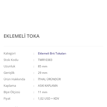
EKLEMELİ TOKA
Kategori
Eklemeli Brit Tokaları
Stok Kodu
TMR10383
Uzunluk
85 mm
Genişlik
29 mm
Ürün Hakkında
İTHAL ÜRÜNDÜR
Kaplama
ASKI KAPLAMA
Biye Ölçüsü
11 mm
Fiyat
1,02 USD + KDV