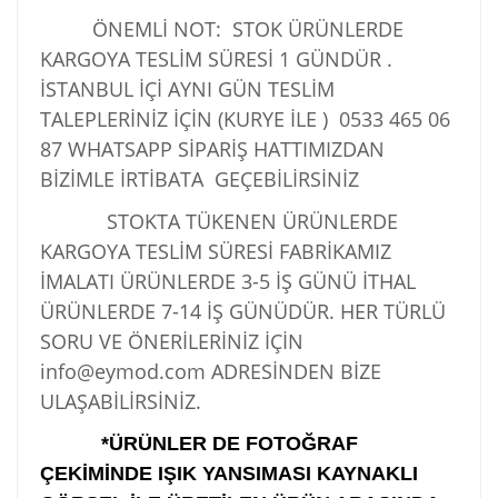
ÖNEMLİ NOT: STOK ÜRÜNLERDE
KARGOYA TESLİM SÜRESİ 1 GÜNDÜR .
İSTANBUL İÇİ AYNI GÜN TESLİM
TALEPLERİNİZ İÇİN (KURYE İLE )
0533 465 06
87
WHATSAPP SİPARİŞ HATTIMIZDAN
BİZİMLE İRTİBATA GEÇEBİLİRSİNİZ
STOKTA TÜKENEN ÜRÜNLERDE
KARGOYA TESLİM SÜRESİ FABRİKAMIZ
İMALATI ÜRÜNLERDE 3-5 İŞ GÜNÜ İTHAL
ÜRÜNLERDE 7-14 İŞ GÜNÜDÜR. HER TÜRLÜ
SORU VE ÖNERİLERİNİZ İÇİN
info@eymod.com ADRESİNDEN BİZE
ULAŞABİLİRSİNİZ.
*ÜRÜNLER DE FOTOĞRAF
ÇEKİMİNDE IŞIK YANSIMASI KAYNAKLI