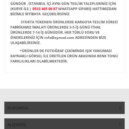
GÜNDÜR . İSTANBUL İÇİ AYNI GÜN TESLİM TALEPLERİNİZ İÇİN
(KURYE İLE )
0533 465 06 87
WHATSAPP SİPARİŞ HATTIMIZDAN
BİZİMLE İRTİBATA GEÇEBİLİRSİNİZ
STOKTA TÜKENEN ÜRÜNLERDE KARGOYA TESLİM SÜRESİ
FABRİKAMIZ İMALATI ÜRÜNLERDE 3-5 İŞ GÜNÜ İTHAL
ÜRÜNLERDE 7-14 İŞ GÜNÜDÜR. HER TÜRLÜ SORU VE
ÖNERİLERİNİZ İÇİN info@eymod.com ADRESİNDEN BİZE
ULAŞABİLİRSİNİZ.
*ÜRÜNLER DE FOTOĞRAF ÇEKİMİNDE IŞIK YANSIMASI
KAYNAKLI GÖRSEL İLE ÜRETİLEN ÜRÜN ARASINDA RENK TONU
FARKLILIKLARI OLABİLMEKTEDİR.
KURUMSAL
ALIŞVERİŞ