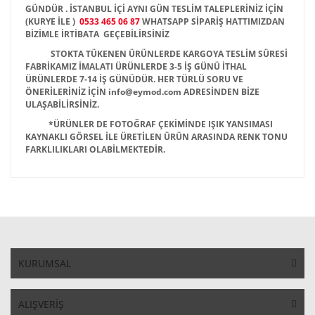
GÜNDÜR . İSTANBUL İÇİ AYNI GÜN TESLİM TALEPLERİNİZ İÇİN
(KURYE İLE )
0533 465 06 87
WHATSAPP SİPARİŞ HATTIMIZDAN
BİZİMLE İRTİBATA GEÇEBİLİRSİNİZ
STOKTA TÜKENEN ÜRÜNLERDE KARGOYA TESLİM SÜRESİ
FABRİKAMIZ İMALATI ÜRÜNLERDE 3-5 İŞ GÜNÜ İTHAL
ÜRÜNLERDE 7-14 İŞ GÜNÜDÜR. HER TÜRLÜ SORU VE
ÖNERİLERİNİZ İÇİN info@eymod.com ADRESİNDEN BİZE
ULAŞABİLİRSİNİZ.
*ÜRÜNLER DE FOTOĞRAF ÇEKİMİNDE IŞIK YANSIMASI
KAYNAKLI GÖRSEL İLE ÜRETİLEN ÜRÜN ARASINDA RENK TONU
FARKLILIKLARI OLABİLMEKTEDİR.
KURUMSAL
ALIŞVERİŞ