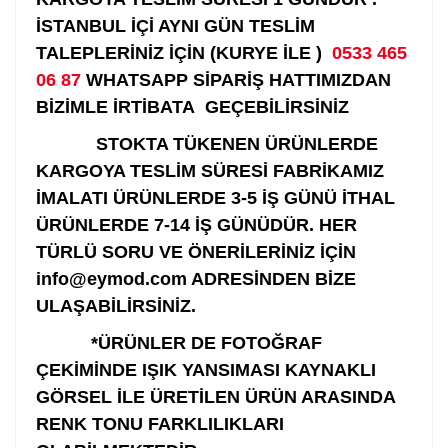
İSTANBUL İÇİ AYNI GÜN TESLİM
TALEPLERİNİZ İÇİN (KURYE İLE )
0533 465
06 87
WHATSAPP SİPARİŞ HATTIMIZDAN
BİZİMLE İRTİBATA GEÇEBİLİRSİNİZ
STOKTA TÜKENEN ÜRÜNLERDE
KARGOYA TESLİM SÜRESİ FABRİKAMIZ
İMALATI ÜRÜNLERDE 3-5 İŞ GÜNÜ İTHAL
ÜRÜNLERDE 7-14 İŞ GÜNÜDÜR. HER
TÜRLÜ SORU VE ÖNERİLERİNİZ İÇİN
info@eymod.com ADRESİNDEN BİZE
ULAŞABİLİRSİNİZ.
*ÜRÜNLER DE FOTOĞRAF
ÇEKİMİNDE IŞIK YANSIMASI KAYNAKLI
GÖRSEL İLE ÜRETİLEN ÜRÜN ARASINDA
RENK TONU FARKLILIKLARI