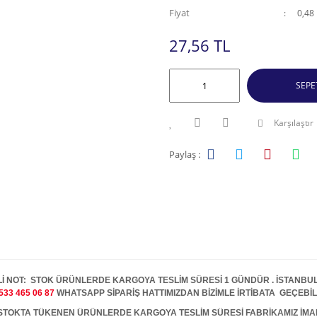
Fiyat
0,48
27,56 TL
SEPE
Karşılaştır
Paylaş :
İ NOT: STOK ÜRÜNLERDE KARGOYA TESLİM SÜRESİ 1 GÜNDÜR . İSTANBUL İ
533 465 06 87
WHATSAPP SİPARİŞ HATTIMIZDAN BİZİMLE İRTİBATA GEÇEBİL
A TÜKENEN ÜRÜNLERDE KARGOYA TESLİM SÜRESİ FABRİKAMIZ İMALAT