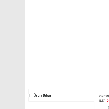
Ürün Bilgisi
ÖNEML
İLE )
0
STOKT