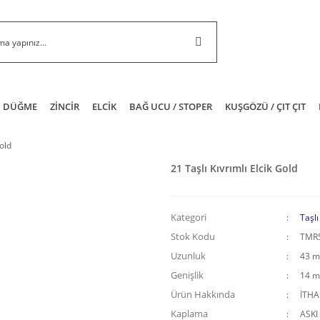
DÜĞME
ZİNCİR
ELCİK
BAĞ UCU / STOPER
KUŞGÖZÜ / ÇIT ÇIT
Gold
21 Taşlı Kıvrımlı Elcik Gold
Kategori
Taşlı
Stok Kodu
TMR
Uzunluk
43 
Genişlik
14 
Ürün Hakkında
İTH
Kaplama
ASKI