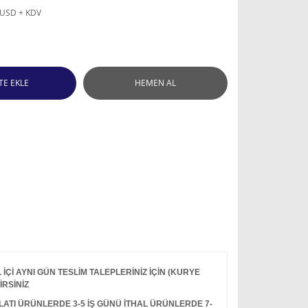
 USD + KDV
TE EKLE
HEMEN AL
Çİ AYNI GÜN TESLİM TALEPLERİNİZ İÇİN (KURYE
İRSİNİZ
I ÜRÜNLERDE 3-5 İŞ GÜNÜ İTHAL ÜRÜNLERDE 7-