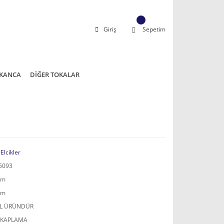
Giriş
Sepetim
KANCA
DİĞER TOKALAR
 Elcikler
5093
mm
mm
AL ÜRÜNDÜR
 KAPLAMA