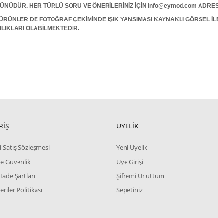
 GÜNÜDÜR. HER TÜRLÜ SORU VE ÖNERİLERİNİZ İÇİN info@eymod.com ADRES
ÜRÜNLER DE FOTOĞRAF ÇEKİMİNDE IŞIK YANSIMASI KAYNAKLI GÖRSEL İ
ILIKLARI OLABİLMEKTEDİR.
RİŞ
ÜYELİK
i Satış Sözleşmesi
Yeni Üyelik
 ve Güvenlik
Üye Girişi
 İade Şartları
Şifremi Unuttum
Veriler Politikası
Sepetiniz