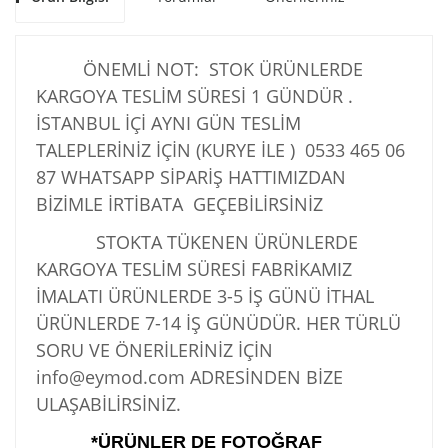
ÖNEMLİ NOT: STOK ÜRÜNLERDE
KARGOYA TESLİM SÜRESİ 1 GÜNDÜR .
İSTANBUL İÇİ AYNI GÜN TESLİM
TALEPLERİNİZ İÇİN (KURYE İLE )
0533 465 06
87
WHATSAPP SİPARİŞ HATTIMIZDAN
BİZİMLE İRTİBATA GEÇEBİLİRSİNİZ
STOKTA TÜKENEN ÜRÜNLERDE
KARGOYA TESLİM SÜRESİ FABRİKAMIZ
İMALATI ÜRÜNLERDE 3-5 İŞ GÜNÜ İTHAL
ÜRÜNLERDE 7-14 İŞ GÜNÜDÜR. HER TÜRLÜ
SORU VE ÖNERİLERİNİZ İÇİN
info@eymod.com ADRESİNDEN BİZE
ULAŞABİLİRSİNİZ.
*ÜRÜNLER DE FOTOĞRAF