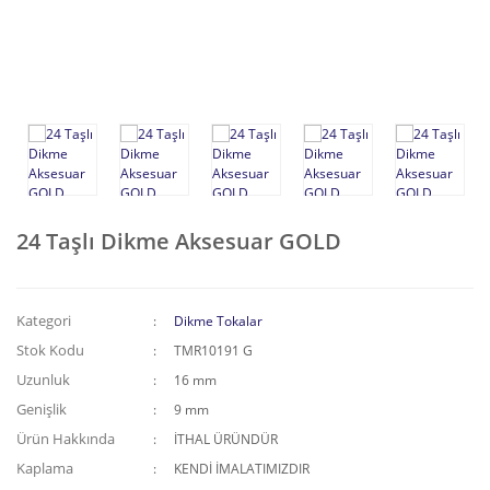
Püskül-Sallantı Tokalar
Kemer Tokası
Kıstırma Tokalar
Zincirli Aksesuarlar
24 Taşlı Dikme Aksesuar GOLD
Kategori
Dikme Tokalar
Stok Kodu
TMR10191 G
Uzunluk
16 mm
Genişlik
9 mm
Ürün Hakkında
İTHAL ÜRÜNDÜR
Kaplama
KENDİ İMALATIMIZDIR