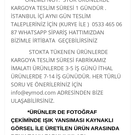
KARGOYA TESLİM SÜRESİ 1 GÜNDÜR .
İSTANBUL İÇİ AYNI GÜN TESLİM
TALEPLERİNİZ İÇİN (KURYE İLE )
0533 465 06
87
WHATSAPP SİPARİŞ HATTIMIZDAN
BİZİMLE İRTİBATA GEÇEBİLİRSİNİZ
STOKTA TÜKENEN ÜRÜNLERDE
KARGOYA TESLİM SÜRESİ FABRİKAMIZ
İMALATI ÜRÜNLERDE 3-5 İŞ GÜNÜ İTHAL
ÜRÜNLERDE 7-14 İŞ GÜNÜDÜR. HER TÜRLÜ
SORU VE ÖNERİLERİNİZ İÇİN
info@eymod.com ADRESİNDEN BİZE
ULAŞABİLİRSİNİZ.
*ÜRÜNLER DE FOTOĞRAF
ÇEKİMİNDE IŞIK YANSIMASI KAYNAKLI
GÖRSEL İLE ÜRETİLEN ÜRÜN ARASINDA