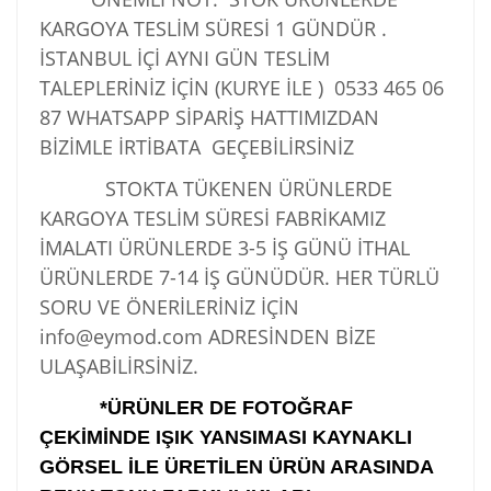
KARGOYA TESLİM SÜRESİ 1 GÜNDÜR .
İSTANBUL İÇİ AYNI GÜN TESLİM
TALEPLERİNİZ İÇİN (KURYE İLE )
0533 465 06
87
WHATSAPP SİPARİŞ HATTIMIZDAN
BİZİMLE İRTİBATA GEÇEBİLİRSİNİZ
STOKTA TÜKENEN ÜRÜNLERDE
KARGOYA TESLİM SÜRESİ FABRİKAMIZ
İMALATI ÜRÜNLERDE 3-5 İŞ GÜNÜ İTHAL
ÜRÜNLERDE 7-14 İŞ GÜNÜDÜR. HER TÜRLÜ
SORU VE ÖNERİLERİNİZ İÇİN
info@eymod.com ADRESİNDEN BİZE
ULAŞABİLİRSİNİZ.
*ÜRÜNLER DE FOTOĞRAF
ÇEKİMİNDE IŞIK YANSIMASI KAYNAKLI
GÖRSEL İLE ÜRETİLEN ÜRÜN ARASINDA