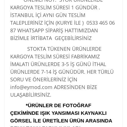
KARGOYA TESLİM SÜRESİ 1 GÜNDÜR .
İSTANBUL İÇİ AYNI GÜN TESLİM
TALEPLERİNİZ İÇİN (KURYE İLE )
0533 465 06
87
WHATSAPP SİPARİŞ HATTIMIZDAN
BİZİMLE İRTİBATA GEÇEBİLİRSİNİZ
STOKTA TÜKENEN ÜRÜNLERDE
KARGOYA TESLİM SÜRESİ FABRİKAMIZ
İMALATI ÜRÜNLERDE 3-5 İŞ GÜNÜ İTHAL
ÜRÜNLERDE 7-14 İŞ GÜNÜDÜR. HER TÜRLÜ
SORU VE ÖNERİLERİNİZ İÇİN
info@eymod.com ADRESİNDEN BİZE
ULAŞABİLİRSİNİZ.
*ÜRÜNLER DE FOTOĞRAF
ÇEKİMİNDE IŞIK YANSIMASI KAYNAKLI
GÖRSEL İLE ÜRETİLEN ÜRÜN ARASINDA