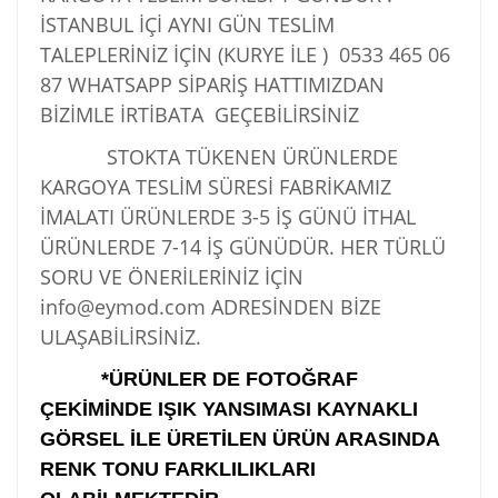
İSTANBUL İÇİ AYNI GÜN TESLİM
TALEPLERİNİZ İÇİN (KURYE İLE )
0533 465 06
87
WHATSAPP SİPARİŞ HATTIMIZDAN
BİZİMLE İRTİBATA GEÇEBİLİRSİNİZ
STOKTA TÜKENEN ÜRÜNLERDE
KARGOYA TESLİM SÜRESİ FABRİKAMIZ
İMALATI ÜRÜNLERDE 3-5 İŞ GÜNÜ İTHAL
ÜRÜNLERDE 7-14 İŞ GÜNÜDÜR. HER TÜRLÜ
SORU VE ÖNERİLERİNİZ İÇİN
info@eymod.com ADRESİNDEN BİZE
ULAŞABİLİRSİNİZ.
*ÜRÜNLER DE FOTOĞRAF
ÇEKİMİNDE IŞIK YANSIMASI KAYNAKLI
GÖRSEL İLE ÜRETİLEN ÜRÜN ARASINDA
RENK TONU FARKLILIKLARI