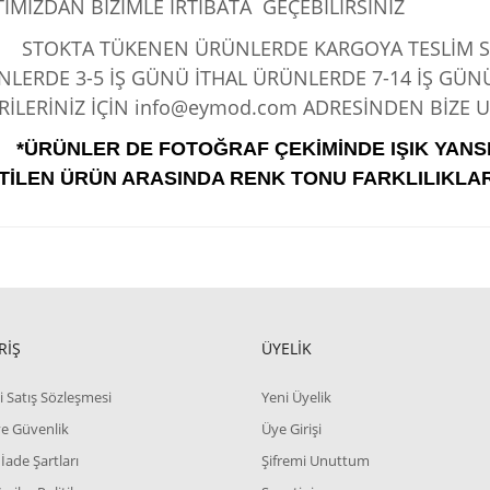
IMIZDAN BİZİMLE İRTİBATA GEÇEBİLİRSİNİZ
KTA TÜKENEN ÜRÜNLERDE KARGOYA TESLİM SÜRE
LERDE 3-5 İŞ GÜNÜ İTHAL ÜRÜNLERDE 7-14 İŞ GÜN
İLERİNİZ İÇİN info@eymod.com ADRESİNDEN BİZE UL
*ÜRÜNLER DE FOTOĞRAF ÇEKİMİNDE IŞIK YANS
TİLEN ÜRÜN ARASINDA RENK TONU FARKLILIKLAR
RİŞ
ÜYELİK
i Satış Sözleşmesi
Yeni Üyelik
 ve Güvenlik
Üye Girişi
 İade Şartları
Şifremi Unuttum