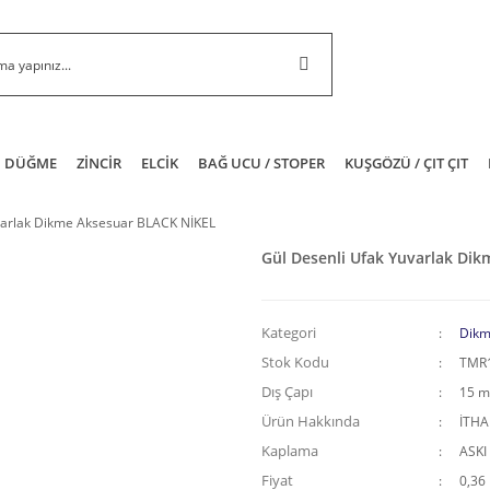
DÜĞME
ZİNCİR
ELCİK
BAĞ UCU / STOPER
KUŞGÖZÜ / ÇIT ÇIT
varlak Dikme Aksesuar BLACK NİKEL
Gül Desenli Ufak Yuvarlak Di
Kategori
Dikm
Stok Kodu
TMR
Dış Çapı
15 
Ürün Hakkında
İTH
Kaplama
ASKI
Fiyat
0,36