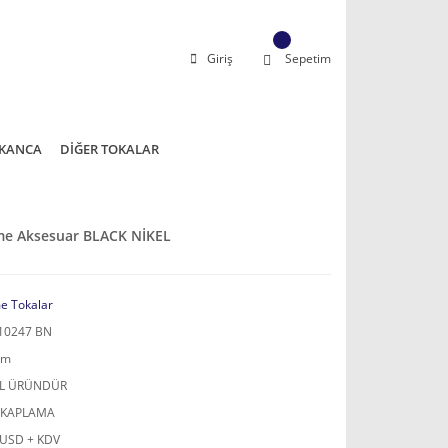
Giriş
Sepetim
KANCA
DİĞER TOKALAR
kme Aksesuar BLACK NİKEL
e Tokalar
10247 BN
mm
AL ÜRÜNDÜR
 KAPLAMA
 USD + KDV