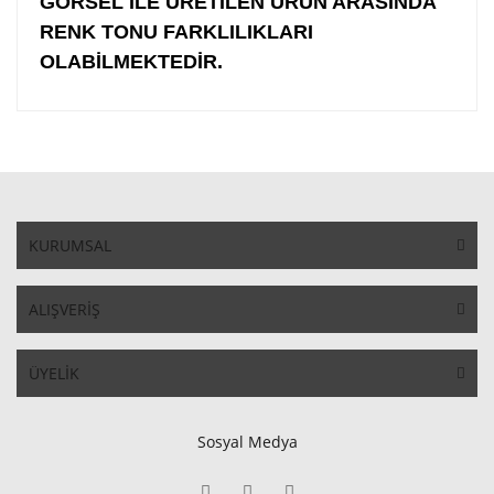
GÖRSEL İLE ÜRETİLEN ÜRÜN ARASINDA
RENK TONU FARKLILIKLARI
OLABİLMEKTEDİR.
KURUMSAL
ALIŞVERİŞ
ÜYELİK
Sosyal Medya