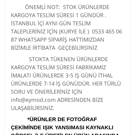
ÖNEMLİ NOT: STOK ÜRÜNLERDE
KARGOYA TESLİM SÜRESİ 1 GÜNDÜR .
İSTANBUL İÇİ AYNI GÜN TESLİM
TALEPLERİNİZ İÇİN (KURYE İLE )
0533 465 06
87
WHATSAPP SİPARİŞ HATTIMIZDAN
BİZİMLE İRTİBATA GEÇEBİLİRSİNİZ
STOKTA TÜKENEN ÜRÜNLERDE
KARGOYA TESLİM SÜRESİ FABRİKAMIZ
İMALATI ÜRÜNLERDE 3-5 İŞ GÜNÜ İTHAL
ÜRÜNLERDE 7-14 İŞ GÜNÜDÜR. HER TÜRLÜ
SORU VE ÖNERİLERİNİZ İÇİN
info@eymod.com ADRESİNDEN BİZE
ULAŞABİLİRSİNİZ.
*ÜRÜNLER DE FOTOĞRAF
ÇEKİMİNDE IŞIK YANSIMASI KAYNAKLI