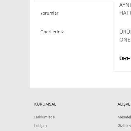
AYNI
HATT
Yorumlar
STO
ÜRÜN
Önerileriniz
ÖNER
ÜRE
KURUMSAL
ALIŞVE
Hakkımızda
Mesafel
İletişim
Gizlilik