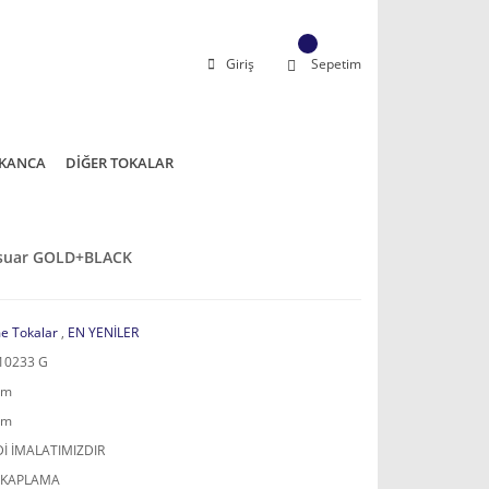
Giriş
Sepetim
KANCA
DİĞER TOKALAR
sesuar GOLD+BLACK
e Tokalar
,
EN YENİLER
10233 G
mm
mm
İ İMALATIMIZDIR
 KAPLAMA