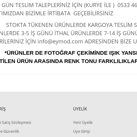
 GÜN TESLİM TALEPLERİNİZ İÇİN (KURYE İLE )
0533 46
IMIZDAN BİZİMLE İRTİBATA GEÇEBİLİRSİNİZ
KTA TÜKENEN ÜRÜNLERDE KARGOYA TESLİM SÜRE
LERDE 3-5 İŞ GÜNÜ İTHAL ÜRÜNLERDE 7-14 İŞ GÜN
İLERİNİZ İÇİN info@eymod.com ADRESİNDEN BİZE UL
*ÜRÜNLER DE FOTOĞRAF ÇEKİMİNDE IŞIK YANS
TİLEN ÜRÜN ARASINDA RENK TONU FARKLILIKLAR
RİŞ
ÜYELİK
i Satış Sözleşmesi
Yeni Üyelik
 ve Güvenlik
Üye Girişi