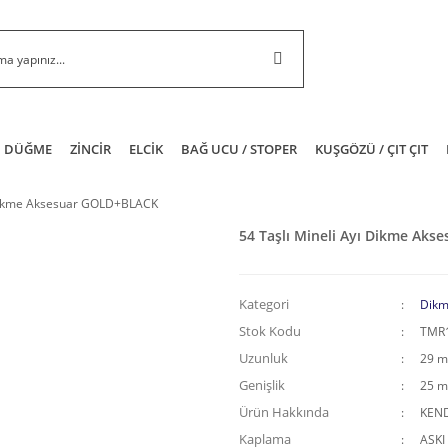
DÜĞME
ZİNCİR
ELCİK
BAĞ UCU / STOPER
KUŞGÖZÜ / ÇIT ÇIT
 Dikme Aksesuar GOLD+BLACK
54 Taşlı Mineli Ayı Dikme Ak
Kategori
Dikm
Stok Kodu
TMR
Uzunluk
29 
Genişlik
25 
Ürün Hakkında
KEND
Kaplama
ASKI