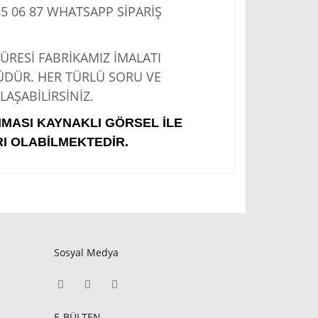
5 06 87
WHATSAPP SİPARİŞ
Sİ FABRİKAMIZ İMALATI
ÜDÜR. HER TÜRLÜ SORU VE
AŞABİLİRSİNİZ.
IMASI KAYNAKLI GÖRSEL İLE
I OLABİLMEKTEDİR.
Sosyal Medya
E-BÜLTEN