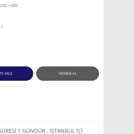
 USD + KDV
 )
TE EKLE
HEMEN AL
RESİ 1 GÜNDÜR . İSTANBUL İÇİ