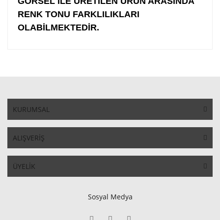
GÖRSEL İLE ÜRETİLEN ÜRÜN ARASINDA
RENK TONU FARKLILIKLARI
OLABİLMEKTEDİR.
KURUMSAL
ALIŞVERİŞ
ÜYELİK
Sosyal Medya