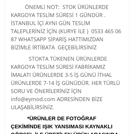
ÖNEMLİ NOT: STOK ÜRÜNLERDE
KARGOYA TESLİM SÜRESİ 1 GÜNDÜR .
İSTANBUL İÇİ AYNI GÜN TESLİM
TALEPLERİNİZ İÇİN (KURYE İLE )
0533 465 06
87
WHATSAPP SİPARİŞ HATTIMIZDAN
BİZİMLE İRTİBATA GEÇEBİLİRSİNİZ
STOKTA TÜKENEN ÜRÜNLERDE
KARGOYA TESLİM SÜRESİ FABRİKAMIZ
İMALATI ÜRÜNLERDE 3-5 İŞ GÜNÜ İTHAL
ÜRÜNLERDE 7-14 İŞ GÜNÜDÜR. HER TÜRLÜ
SORU VE ÖNERİLERİNİZ İÇİN
info@eymod.com ADRESİNDEN BİZE
ULAŞABİLİRSİNİZ.
*ÜRÜNLER DE FOTOĞRAF
ÇEKİMİNDE IŞIK YANSIMASI KAYNAKLI