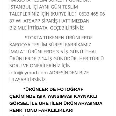
İSTANBUL İÇİ AYNI GÜN TESLİM
TALEPLERİNİZ İÇİN (KURYE İLE )
0533 465 06
87
WHATSAPP SİPARİŞ HATTIMIZDAN
BİZİMLE İRTİBATA GEÇEBİLİRSİNİZ
STOKTA TÜKENEN ÜRÜNLERDE
KARGOYA TESLİM SÜRESİ FABRİKAMIZ
İMALATI ÜRÜNLERDE 3-5 İŞ GÜNÜ İTHAL
ÜRÜNLERDE 7-14 İŞ GÜNÜDÜR. HER TÜRLÜ
SORU VE ÖNERİLERİNİZ İÇİN
info@eymod.com ADRESİNDEN BİZE
ULAŞABİLİRSİNİZ.
*ÜRÜNLER DE FOTOĞRAF
ÇEKİMİNDE IŞIK YANSIMASI KAYNAKLI
GÖRSEL İLE ÜRETİLEN ÜRÜN ARASINDA
RENK TONU FARKLILIKLARI