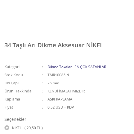
34 Taşlı Arı Dikme Aksesuar NİKEL
Kategori
Dikme Tokalar
,
EN ÇOK SATANLAR
Stok Kodu
TMR10085 N
Dış Çapı
25 mm
Ürün Hakkında
KENDİ İMALATIMIZDIR
Kaplama
ASKI KAPLAMA
Fiyat
0,52 USD + KDV
Seçenekler
NİKEL - ( 29,50 TL )