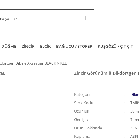
DÜĞME
ZİNCİR
ELCİK
BAĞ UCU / STOPER
KUŞGÖZÜ / ÇIT ÇIT
ikdörtgen Dikme Aksesuar BLACK NİKEL
Zincir Görünümlü Dikdörtgen
Kategori
Dikm
Stok Kodu
TMR
Uzunluk
58 
Genişlik
7 m
Ürün Hakkında
KEND
Kaplama
ASKI