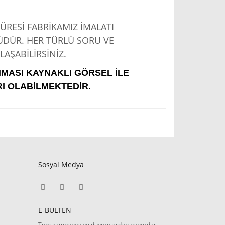
Sİ FABRİKAMIZ İMALATI
ÜDÜR. HER TÜRLÜ SORU VE
AŞABİLİRSİNİZ.
IMASI KAYNAKLI GÖRSEL İLE
I OLABİLMEKTEDİR.
Sosyal Medya
E-BÜLTEN
Tüm kampanya ve duyurulardan haberdar