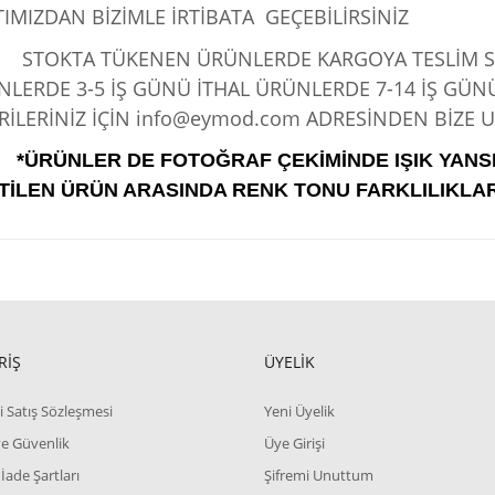
IMIZDAN BİZİMLE İRTİBATA GEÇEBİLİRSİNİZ
KTA TÜKENEN ÜRÜNLERDE KARGOYA TESLİM SÜRE
LERDE 3-5 İŞ GÜNÜ İTHAL ÜRÜNLERDE 7-14 İŞ GÜN
İLERİNİZ İÇİN info@eymod.com ADRESİNDEN BİZE UL
*ÜRÜNLER DE FOTOĞRAF ÇEKİMİNDE IŞIK YANS
TİLEN ÜRÜN ARASINDA RENK TONU FARKLILIKLAR
RİŞ
ÜYELİK
i Satış Sözleşmesi
Yeni Üyelik
 ve Güvenlik
Üye Girişi
 İade Şartları
Şifremi Unuttum