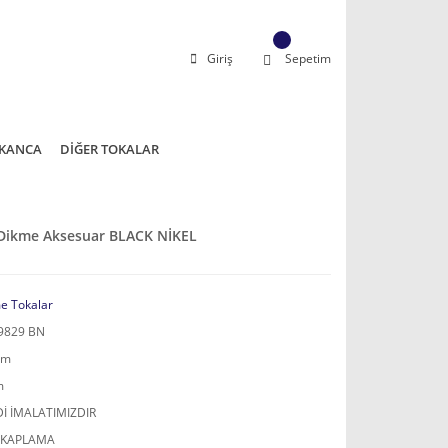
Giriş
Sepetim
KANCA
DİĞER TOKALAR
 Dikme Aksesuar BLACK NİKEL
e Tokalar
9829 BN
mm
m
İ İMALATIMIZDIR
 KAPLAMA